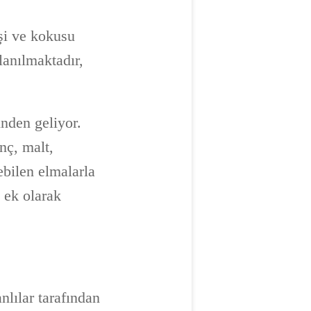
kşi ve kokusu
lanılmaktadır,
inden geliyor.
nç, malt,
ebilen elmalarla
a ek olarak
nlılar tarafından