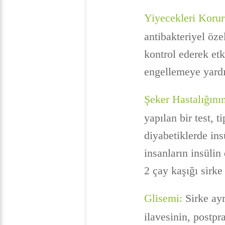
Yiyecekleri Koru
antibakteriyel öze
kontrol ederek etk
engellemeye yardı
Şeker Hastalığını
yapılan bir test, t
diyabetiklerde ins
insanların insülin
2 çay kaşığı sirke 
Glisemi:
Sirke ayr
ilavesinin, postpr