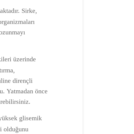
ktadır. Sirke,
oorganizmaları
 bozunmayı
kileri üzerinde
tırma,
line dirençli
ydu. Yatmadan önce
rebilirsiniz.
, yüksek glisemik
ri olduğunu