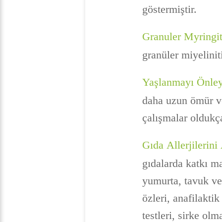
göstermiştir.
Granuler Myringit
granüler miyeliniti
Yaşlanmayı Önleyi
daha uzun ömür ve
çalışmalar oldukça
Gıda Allerjilerin
gıdalarda katkı ma
yumurta, tavuk ve 
özleri, anafilaktik
testleri, sirke olm