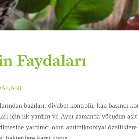
in Faydaları
DALARI
larından bazıları, diyabet kontrolü, kan basıncı ko
arı için ilk yardım ve Aynı zamanda vücudun asit-
rilmesine yardımcı olur. antimikrobiyal özelliklere 
l bakterilere karşı korur.