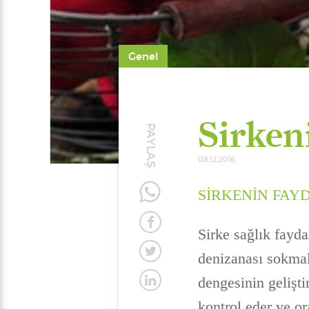
Genel
Sirken
PAYLAŞ
08.12.2016
SİRKENİN FAY
Sirke sağlık fayda
denizanası sokmal
dengesinin gelişti
kontrol eder ve ora