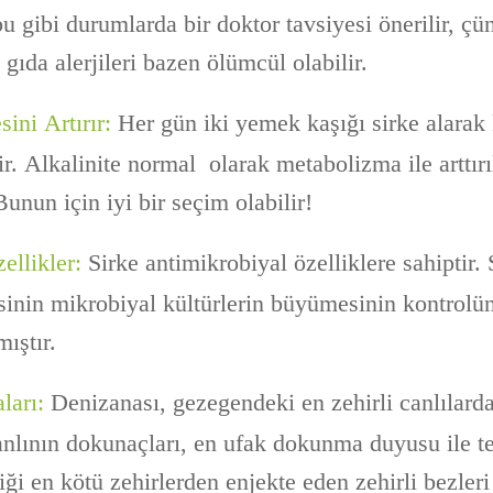
u gibi durumlarda bir doktor tavsiyesi önerilir, ç
gıda alerjileri bazen ölümcül olabilir.
ini Artırır:
Her gün iki yemek kaşığı sirke alarak
lir. Alkalinite normal olarak metabolizma ile arttırıl
unun için iyi bir seçim olabilir!
ellikler:
Sirke antimikrobiyal özelliklere sahiptir.
esinin mikrobiyal kültürlerin büyümesinin kontrolün
ıştır.
ları:
Denizanası, gezegendeki en zehirli canlılarda
canlının dokunaçları, en ufak dokunma duyusu ile t
ği en kötü zehirlerden enjekte eden zehirli bezleri 