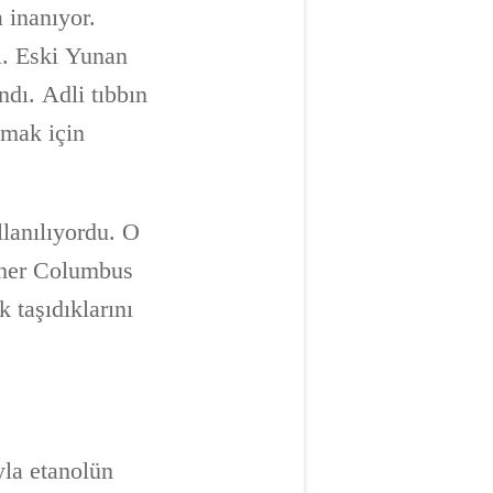
 inanıyor.
ı. Eski Yunan
ndı. Adli tıbbın
nmak için
llanılıyordu. O
opher Columbus
 taşıdıklarını
ıyla etanolün