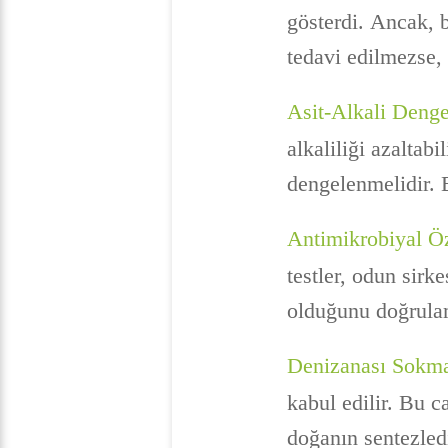
gösterdi. Ancak, b
tedavi edilmezse, 
Asit-Alkali Denges
alkaliliği azaltabi
dengelenmelidir. B
Antimikrobiyal Öz
testler, odun sirk
olduğunu doğrulam
Denizanası Sokma
kabul edilir. Bu 
doğanın sentezledi