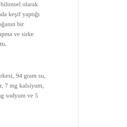
 bilimsel olarak
da keşif yaptığı
oğanın bir
apma ve sirke
tı.
rkesi, 94 gram su,
er, 7 mg kalsiyum,
mg sodyum ve 5