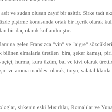
 asit ve sudan oluşan zayıf bir asittir. Sirke tadı e
zde pişirme konusunda ortak bir içerik olarak kul
an bir ilaç olarak kullanılmıştır.
nlamına gelen Fransızca "vin" ve "aigre" sözcükler
k bilinen elmalarla üretilen bira, şeker kamışı, piri
vuçiçi, hurma, kuru üzüm, bal ve kivi olarak üretil
çeşni ve aroma maddesi olarak, turşu, salatalıklard
oglar, sirkenin eski Mısırlılar, Romalılar ve Yuna