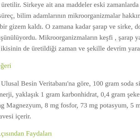
üretilir. Sirkeye ait ana maddeler eski zamanlarda
süreç, bilim adamlarının mikroorganizmalar hakkın
 bir gizem kaldı. O zamana kadar şarap ve sirke, d
üşünülüyordu. Mikroorganizmaların keşfi , şarap y
ikisinin de üretildiği zaman ve şekille devrim yarat
ğeri
 Ulusal Besin Veritabanı'na göre, 100 gram soda si
nerji, yaklaşık 1 gram karbonhidrat, 0,4 gram şek
mg Magnezyum, 8 mg fosfor, 73 mg potasyum, 5 
avesi içerir.
çısından Faydaları