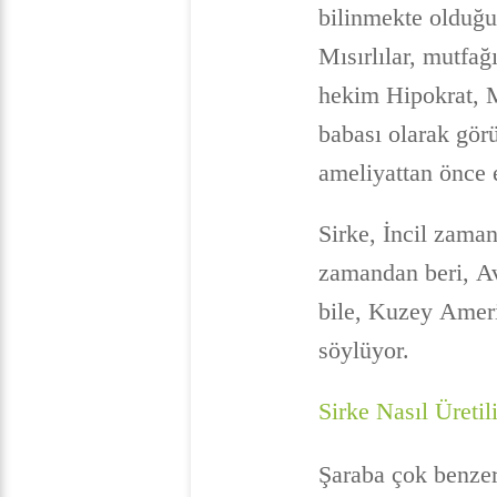
bilinmekte olduğu
Mısırlılar, mutfa
hekim Hipokrat, M.
babası olarak gör
ameliyattan önce 
Sirke, İncil zaman
zamandan beri, Av
bile, Kuzey Amerik
söylüyor.
Sirke Nasıl Üretil
Şaraba çok benzer 