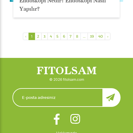
Endoskopi Nedir? Endoskopi Nasıl
Yapılır?
‹
1
2
3
4
5
6
7
8
...
39
40
›
FITOLSAM
© 2026 fitolsam.com