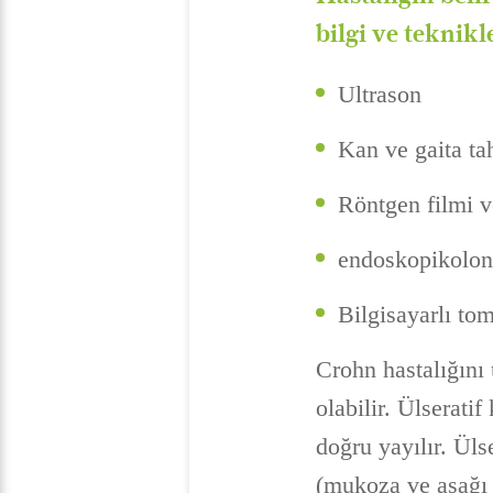
bilgi ve teknikl
Ultrason
Kan ve gaita tah
Röntgen filmi 
endoskopikolon
Bilgisayarlı to
Crohn hastalığını 
olabilir. Ülserati
doğru yayılır. Üls
(mukoza ve aşağı