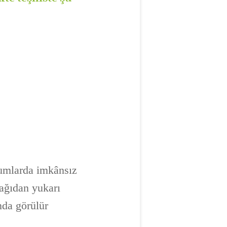
urumlarda imkânsız
şağıdan yukarı
nda görülür