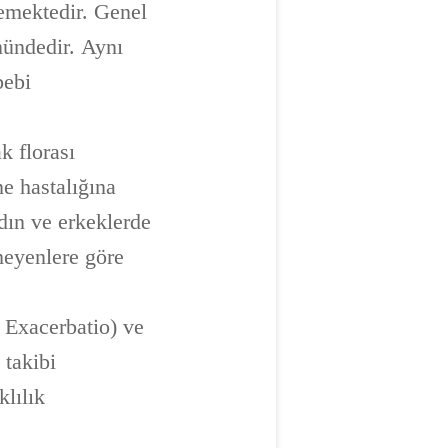
memektedir. Genel
önündedir. Aynı
bebi
k florası
e hastalığına
adın ve erkeklerde
çmeyenlere göre
. Exacerbatio) ve
 takibi
klılık