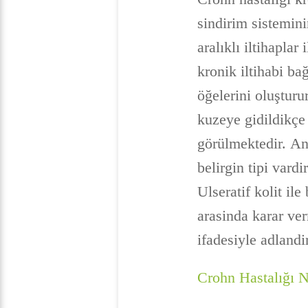
sindirim sistemin
aralıklı iltihaplar
kronik iltihabi ba
öğelerini oluşturu
kuzeye gidildikçe 
görülmektedir. An
belirgin tipi vard
Ulseratif kolit il
arasinda karar ve
ifadesiyle adlandi
Crohn Hastalığı 