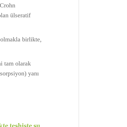
 Crohn
lan ülseratif
olmakla birlikte,
ni tam olarak
sorpsiyon) yanı
kte teşhiste şu