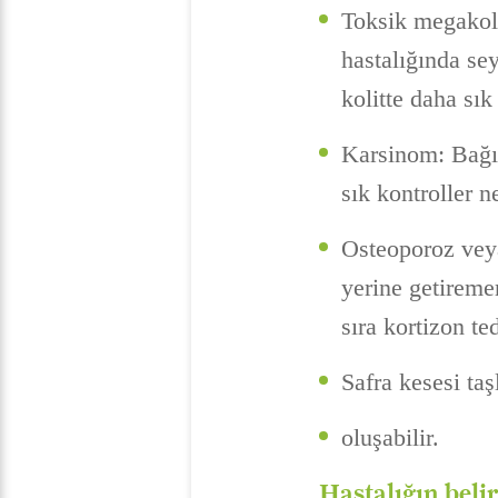
Toksik megakolo
hastalığında sey
kolitte daha sık
Karsinom: Bağır
sık kontroller 
Osteoporoz veya
yerine getirem
sıra kortizon te
Safra kesesi taş
oluşabilir.
Hastalığın belir