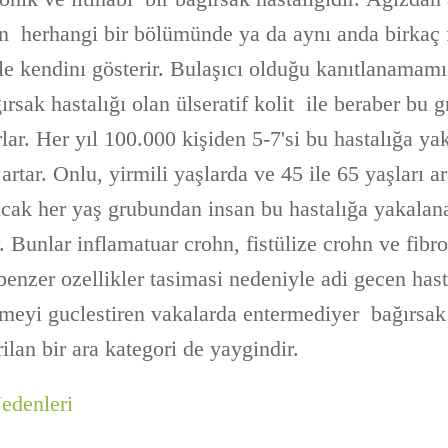
in herhangi bir bölümünde ya da aynı anda birkaç
 ile kendinı gösterir. Bulaşıcı olduğu kanıtlanamamış
ğırsak hastalığı olan ülseratif kolit ile beraber bu 
rlar. Her yıl 100.000 kişiden 5-7'si bu hastalığa yak
artar. Onlu, yirmili yaşlarda ve 45 ile 65 yaşları 
cak her yaş grubundan insan bu hastalığa yakalanab
ir. Bunlar inflamatuar crohn, fistülize crohn ve fibr
e benzer ozellikler tasimasi nedeniyle adi gecen has
rmeyi guclestiren vakalarda entermediyer bağırsak 
rilan bir ara kategori de yaygindir.
Nedenleri