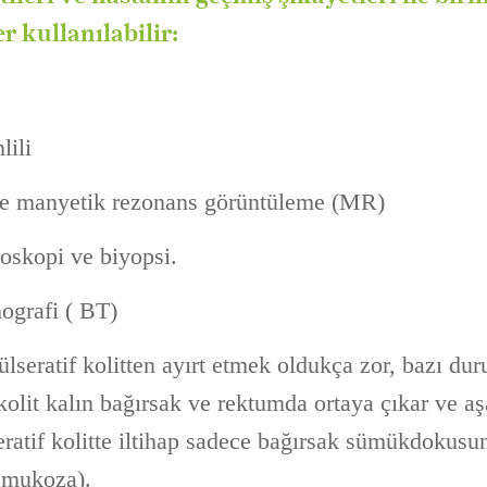
er kullanılabilir:
lili
ve manyetik rezonans görüntüleme (MR)
oskopi ve biyopsi.
mografi ( BT)
ülseratif kolitten ayırt etmek oldukça zor, bazı d
f kolit kalın bağırsak ve rektumda ortaya çıkar ve a
eratif kolitte iltihap sadece bağırsak sümükdokusu
 mukoza).