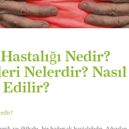
Hastalığı Nedir?
leri Nelerdir? Nasıl
 Edilir?
Nedir?
onik ve iltihabı bir bağırsak hastalığıdır. Ağızda