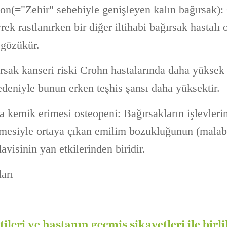
n(="Zehir" sebebiyle genişleyen kalın bağırsak):
rek rastlanırken bir diğer iltihabi bağırsak hastalı o
 gözükür.
sak kanseri riski Crohn hastalarında daha yüksek 
nedeniyle bunun erken teşhis şansı daha yüksektir.
 kemik erimesi osteopeni: Bağırsakların işlevleri
emesiyle ortaya çıkan emilim bozukluğunun (malab
davisinin yan etkilerinden biridir.
ları
tileri ve hastanın geçmiş şikayetleri ile birli