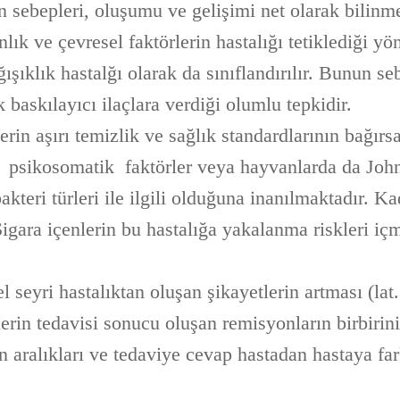
ın sebepleri, oluşumu ve gelişimi net olarak bilin
nlık ve çevresel faktörlerin hastalığı tetiklediği y
şıklık hastalğı olarak da sınıflandırılır. Bunun se
k baskılayıcı ilaçlara verdiği olumlu tepkidir.
erin aşırı temizlik ve sağlık standardlarının bağırsa
, psikosomatik faktörler veya hayvanlarda da John
teri türleri ile ilgili olduğuna inanılmaktadır. K
Sigara içenlerin bu hastalığa yakalanma riskleri i
l seyri hastalıktan oluşan şikayetlerin artması (lat
lerin tedavisi sonucu oluşan remisyonların birbirini
 aralıkları ve tedaviye cevap hastadan hastaya far