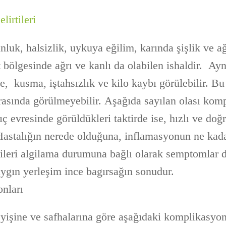
lirtileri
unluk, halsizlik, uykuya eğilim, karında şişlik ve ağ
t bölgesinde ağrı ve kanlı da olabilen ishaldir. A
, kusma, iştahsızlık ve kilo kaybı görülebilir. Bu b
ırasında görülmeyebilir. Aşağıda sayılan olası kom
ıç evresinde görüldükleri taktirde ise, hızlı ve do
. Hastalığın nerede olduğuna, inflamasyonun ne kada
tileri algilama durumuna bağlı olarak semptomlar 
yaygın yerleşim ince bagırsağın sonudur.
nları
leyişine ve safhalarına göre aşağıdaki komplikasyon