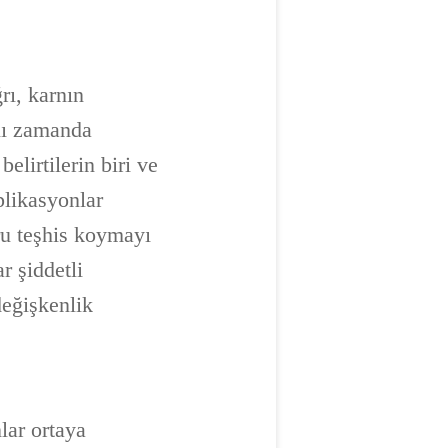
rı, karnın
ynı zamanda
elirtilerin biri ve
plikasyonlar
ğru teşhis koymayı
r şiddetli
değişkenlik
lar ortaya