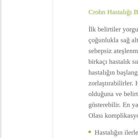
Crohn Hastalığı Be
İlk belirtiler yorg
çoğunlukla sağ al
sebepsiz ateşlenme
birkaçı hastalık s
hastalığın başlang
zorlaştırabilirler
olduğuna ve belir
gösterebilir. En 
Olası komplikasyo
Hastalığın iler