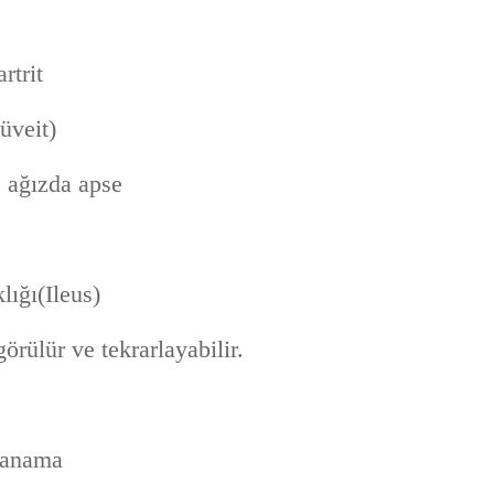
rtrit
(üveit)
 , ağızda apse
lığı(Ileus)
görülür ve tekrarlayabilir.
kanama