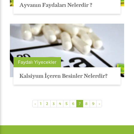
Ayvanın Faydaları Nelerdir ?
Faydalı Yiyecekler
Kalsiyum İçeren Besinler Nelerdir?
‹
1
2
3
4
5
6
7
8
9
›