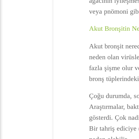
ağacının iyileşme
veya pnömoni gibi 
Akut Bronşitin Ne
Akut bronşit nere
neden olan virüsl
fazla şişme olur 
bronş tüplerindeki
Çoğu durumda, soğ
Araştırmalar, bak
gösterdi. Çok nadi
Bir tahriş ediciye