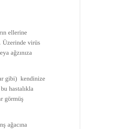
ın ellerine
z. Üzerinde virüs
veya ağzınıza
lar gibi) kendinize
bu hastalıkla
ar görmüş
onş ağacına