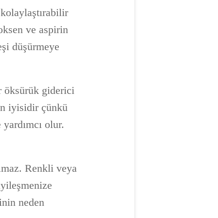
 kolaylaştırabilir
roksen ve aspirin
teşi düşürmeye
 öksürük giderici
n iyisidir çünkü
 yardımcı olur.
olmaz. Renkli veya
iyileşmenize
rinin neden