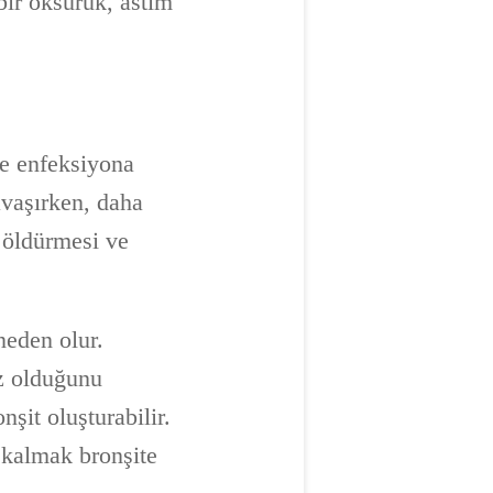
bir öksürük, astım
ve enfeksiyona
avaşırken, daha
 öldürmesi ve
neden olur.
az olduğunu
şit oluşturabilir.
z kalmak bronşite