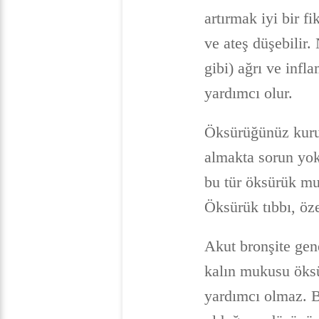
artırmak iyi bir fi
ve ateş düşebilir.
gibi) ağrı ve inf
yardımcı olur.
Öksürüğünüz kuruy
almakta sorun yok
bu tür öksürük mu
Öksürük tıbbı, öz
Akut bronşite gene
kalın mukusu öksü
yardımcı olmaz. B