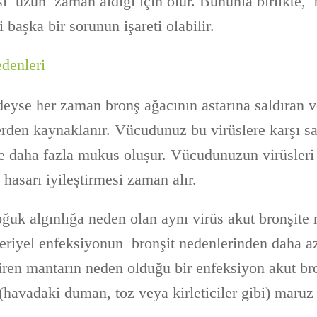
si uzun zaman aldığı için olur. Bununla birlikte, 
başka bir sorunun işareti olabilir.
denleri
deyse her zaman bronş ağacının astarına saldıran 
erden kaynaklanır. Vücudunuz bu virüslere karşı s
ve daha fazla mukus oluşur. Vücudunuzun virüsleri
 hasarı iyileştirmesi zaman alır.
uk algınlığa neden olan aynı virüs akut bronşite 
teriyel enfeksiyonun bronşit nedenlerinden daha 
ren mantarın neden olduğu bir enfeksiyon akut bron
 (havadaki duman, toz veya kirleticiler gibi) maru