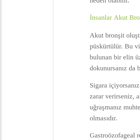
neden olabilir.
İnsanlar Akut Bro
Akut bronşit oluşt
püskürtülür. Bu vi
bulunan bir elin 
dokunursanız da bu
Sigara içiyorsanız
zarar verirseniz,
uğraşmanız muhtem
olmasıdır.
Gastroözofageal r