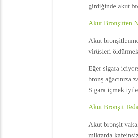
girdiğinde akut bro
Akut Bronşitten N
Akut bronşitlenme
virüsleri öldürmek
Eğer sigara içiyor
bronş ağacınıza za
Sigara içmek iyil
Akut Bronşit Teda
Akut bronşit vaka
miktarda kafeinsi