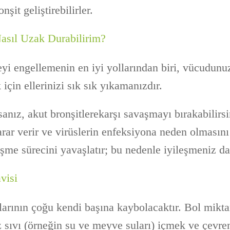
nşit geliştirebilirler.
asıl Uzak Durabilirim?
yi engellemenin en iyi yollarından biri, vücudun
 için ellerinizi sık sık yıkamanızdır.
sanız, akut bronşitlerekarşı savaşmayı bırakabilirs
rar verir ve virüslerin enfeksiyona neden olmasını 
eşme sürecini yavaşlatır; bu nedenle iyileşmeniz da
visi
larının çoğu kendi başına kaybolacaktır. Bol mikt
z sıvı (örneğin su ve meyve suları) içmek ve çevre