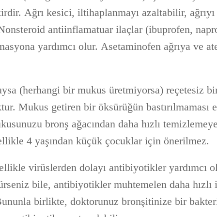
kirdir. Ağrı kesici, iltihaplanmayı azaltabilir, ağrıyı
 Nonsteroid antiinflamatuar ilaçlar (ibuprofen, nap
lamasyona yardımcı olur. Asetaminofen ağrıya ve a
sa (herhangi bir mukus üretmiyorsa) reçetesiz bir
tur. Mukus getiren bir öksürüğün bastırılmaması e
kusunuzu bronş ağacından daha hızlı temizlemeye
ellikle 4 yaşından küçük çocuklar için önerilmez.
llikle virüslerden dolayı antibiyotikler yardımcı 
rseniz bile, antibiyotikler muhtemelen daha hızlı 
ununla birlikte, doktorunuz bronşitinize bir bakte