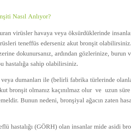
nşiti Nasıl Anlıyor?
uran virüsler havaya veya öksürdüklerinde insanlar
rüsleri teneffüs ederseniz akut bronşit olabilirsini
üzerine dokunursanız, ardından gözlerinize, burun 
 hastalığa sahip olabilirsiniz.
 veya dumanları ile (belirli fabrika türlerinde olan
 akut bronşit olmanız kaçınılmaz olur ve uzun süre 
eldir. Bunun nedeni, bronşiyal ağacın zaten has
eflü hastalığı (GÖRH) olan insanlar mide asidi br