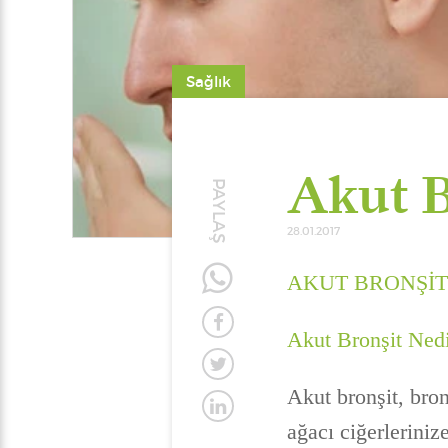
Sağlık
Akut B
PAYLAŞ
28.01.2017
AKUT BRONŞİT
Akut Bronşit Ned
Akut bronşit, bron
ağacı ciğerleriniz