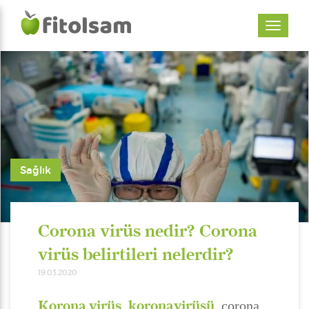
Sağlık
Corona virüs nedir? Corona
virüs belirtileri nelerdir?
19.03.2020
Korona virüs
koronavirüsü
,
, corona,