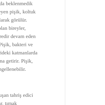
ında beklenmedik
eyen pişik, koltuk
larak görülür.
olan bireyler,
üredir devam eden
Pişik, bakteri ve
erideki katmanlarda
 getirir. Pişik,
gellenebilir.
şan tahriş edici
r, tırnak