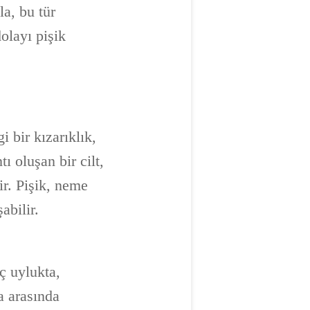
a, bu tür
olayı pişik
 bir kızarıklık,
ı oluşan bir cilt,
ir. Pişik, neme
abilir.
ç uylukta,
a arasında