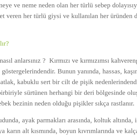
eye ve neme neden olan her türlü sebep dolayısıyl
t veren her türlü giysi ve kullanılan her üründen d
lır?
asıl anlarsınız ? Kırmızı ve kırmızımsı kahverengi
n göstergelerindendir. Bunun yanında, hassas, kaşınt
atlak, kabuklu sert bir cilt de pişik nedenlerindend
rbiriyle sürtünen herhangi bir deri bölgesinde oluş
bek bezinin neden olduğu pişikler sıkça rastlanır.
udunda, ayak parmakları arasında, koltuk altında, i
a karın alt kısmında, boyun kıvrımlarında ve kalç