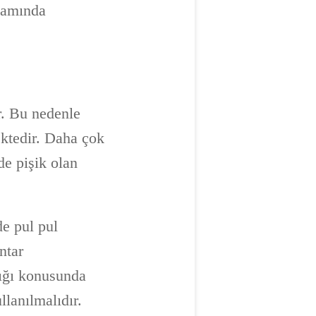
evamında
r. Bu nedenle
ektedir. Daha çok
de pişik olan
e pul pul
ntar
ığı konusunda
llanılmalıdır.