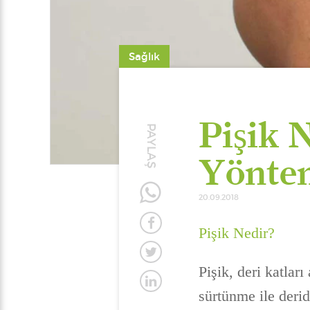
Sağlık
Pişik 
PAYLAŞ
Yöntem
20.09.2018
Pişik Nedir?
Pişik, deri katlar
sürtünme ile deri