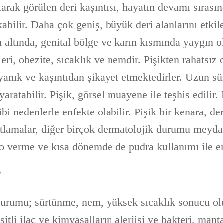
arak görülen deri kaşıntısı, hayatın devamı sıras
kabilir. Daha çok geniş, büyük deri alanlarını etkil
n altında, genital bölge ve karın kısmında yaygın o
leri, obezite, sıcaklık ve nemdir. Pişikten rahatsız 
, yanık ve kaşıntıdan şikayet etmektedirler. Uzun s
aratabilir. Pişik, görsel muayene ile teşhis edilir. 
ibi nedenlerle enfekte olabilir. Pişik bir kenara, d
lamalar, diğer birçok dermatolojik durumu meydana
 verme ve kısa dönemde de pudra kullanımı ile en
?
durumu; sürtünme, nem, yüksek sıcaklık sonucu olu
eşitli ilaç ve kimyasalların alerjisi ve bakteri, manta