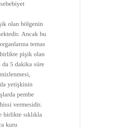
 sebebiyet
şik olan bölgenin
mektedir. Ancak bu
 organlarına temas
rlikte pişik olan
 da 5 dakika süre
emizlenmesi,
 da yetişkinin
başlarda pembe
hissi vermesidir.
birlikte sıklıkla
ca kuru