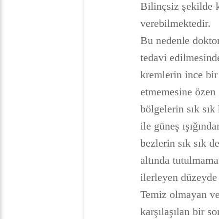
Bilinçsiz şekilde 
verebilmektedir.
Bu nedenle doktor
tedavi edilmesinde
kremlerin ince bir
etmemesine özen g
bölgelerin sık sı
ile güneş ışığınd
bezlerin sık sık d
altında tutulmamas
ilerleyen düzeyde 
Temiz olmayan ve 
karşılaşılan bir 