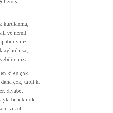
gellemiş
ak kurulanma,
alı ve nemli
pabilirsiniz.
k aylarda saç
ebilirsiniz.
den ki en çok
 daha çok, tabii ki
er, diyabet
sıyla bebeklerde
ası, vücut