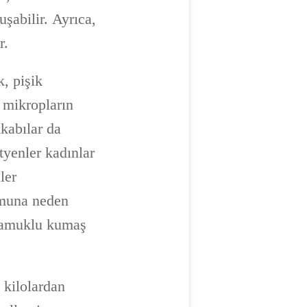
şabilir. Ayrıca,
r.
k, pişik
 mikropların
kkabılar da
tyenler kadınlar
ler
şumuna neden
 pamuklu kumaş
 kilolardan