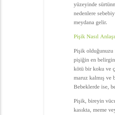
yüzeyinde sürtünm
nedenlere sebebiye
meydana gelir.
Pişik Nasıl Anlaşı
Pişik olduğunuzu n
pişiğin en belirgi
kötü bir koku ve ç
maruz kalmış ve bi
Bebeklerde ise, be
Pişik, bireyin vüc
kasıkta, meme vey