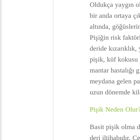
Oldukça yaygın ol
bir anda ortaya çı
altında, göğüsleri
Pişiğin risk faktör
deride kızarıklık
pişik, küf kokusu y
mantar hastalığı g
meydana gelen pat
uzun dönemde kilo
Pişik Neden Olur
Basit pişik olma 
deri iltihabıdır. Ç