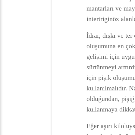
mantarları ve maya
intertriginöz alan
İdrar, dışkı ve te
oluşumuna en çok 
gelişimi için uygu
sürtünmeyi arttır
için pişik oluşumu
kullanılmalıdır. 
olduğundan, pişiğ
kullanmaya dikkat
Eğer aşırı kiloluy