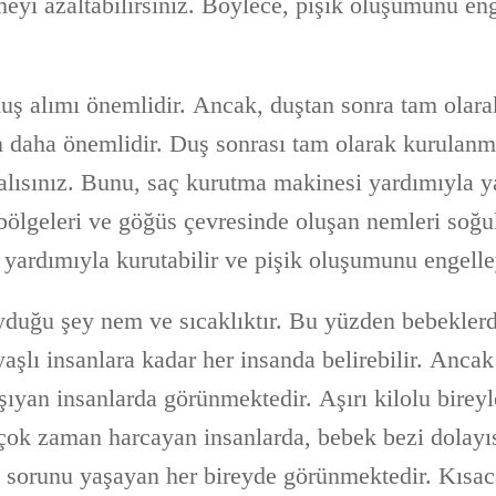
meyi azaltabilirsiniz. Böylece, pişik oluşumunu en
duş alımı önemlidir. Ancak, duştan sonra tam olar
n daha önemlidir. Duş sonrası tam olarak kurulanm
alısınız. Bunu, saç kurutma makinesi yardımıyla ya
 bölgeleri ve göğüs çevresinde oluşan nemleri soğu
yardımıyla kurutabilir ve pişik oluşumunu engelley
uyduğu şey nem ve sıcaklıktır. Bu yüzden bebekler
 yaşlı insanlara kadar her insanda belirebilir. Ancak
taşıyan insanlarda görünmektedir. Aşırı kilolu bireyl
a çok zaman harcayan insanlarda, bebek bezi dolayı
 sorunu yaşayan her bireyde görünmektedir. Kısac