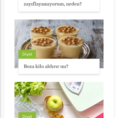
zayıflayamıyorum, neden?
Diyet
Boza kilo aldırır mı?
Diyet