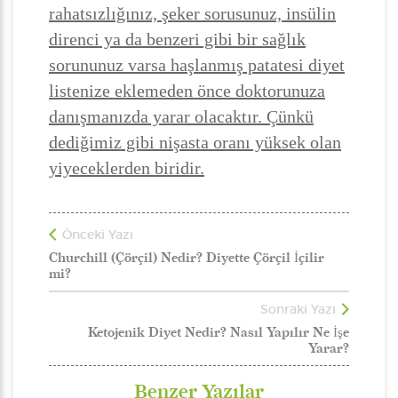
rahatsızlığınız, şeker sorusunuz, insülin
direnci ya da benzeri gibi bir sağlık
sorununuz varsa haşlanmış patatesi diyet
listenize eklemeden önce doktorunuza
danışmanızda yarar olacaktır. Çünkü
dediğimiz gibi nişasta oranı yüksek olan
yiyeceklerden biridir.
Önceki Yazı
Churchill (Çörçil) Nedir? Diyette Çörçil İçilir
mi?
Sonraki Yazı
Ketojenik Diyet Nedir? Nasıl Yapılır Ne İşe
Yarar?
Benzer Yazılar