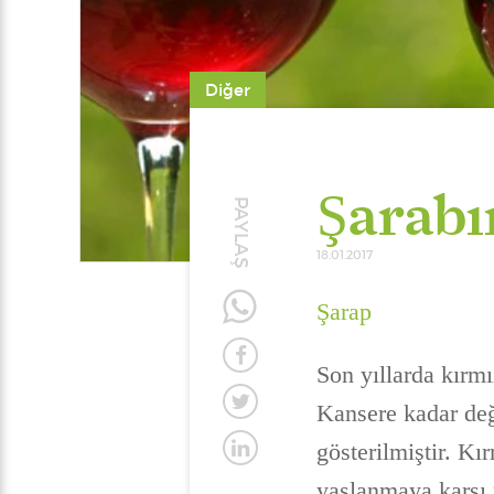
Diğer
Şarabı
PAYLAŞ
18.01.2017
Şarap
Son yıllarda kırmız
Kansere kadar değ
gösterilmiştir. Kı
yaşlanmaya karşı 