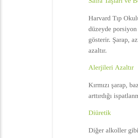
Safra Taşları ve B
Harvard Tıp Okulu 
düzeyde porsiyon ş
gösterir. Şarap, a
azaltır.
Alerjileri Azaltır
Kırmızı şarap, bazı
arttırdığı ispatlanm
Diüretik
Diğer alkoller gib