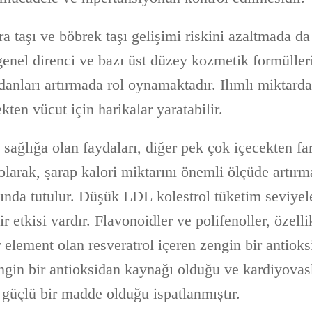
ra taşı ve böbrek taşı gelişimi riskini azaltmada da
genel direnci ve bazı üst düzey kozmetik formülleri
danları artırmada rol oynamaktadır. Ilımlı miktarda
ten vücut için harikalar yaratabilir.
 sağlığa olan faydaları, diğer pek çok içecekten far
 olarak, şarap kalori miktarını önemli ölçüde artırm
tında tutulur. Düşük LDL kolestrol tüketim seviyel
r etkisi vardır. Flavonoidler ve polifenoller, özell
 element olan resveratrol içeren zengin bir antiok
ngin bir antioksidan kaynağı olduğu ve kardiyovask
güçlü bir madde olduğu ispatlanmıştır.