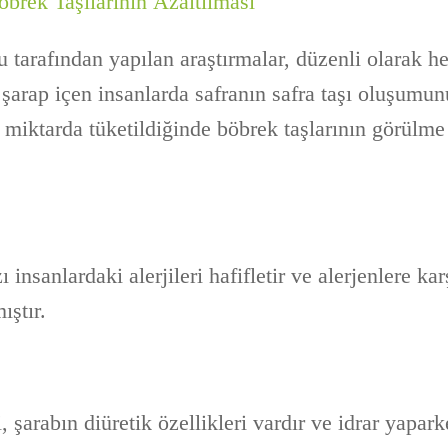
öbrek Taşılarının Azaltılması
tarafından yapılan araştırmalar, düzenli olarak he
arap içen insanlarda safranın safra taşı oluşumunu
z miktarda tüketildiğinde böbrek taşlarının görülme 
 insanlardaki alerjileri hafifletir ve alerjenlere kar
ıştır.
i, şarabın diüretik özellikleri vardır ve idrar yapa