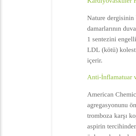
Kardiyovasküler H
Nature dergisinin 
damarlarının duva
1 sentezini engell
LDL (kötü) kolest
içerir.
Anti-İnflamatuar 
American Chemical
agregasyonunu önl
tromboza karşı ko
aspirin tercihinden