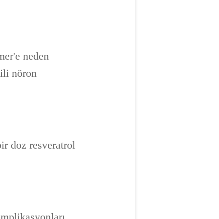
imer'e neden
ili nöron
ir doz resveratrol
komplikasyonları