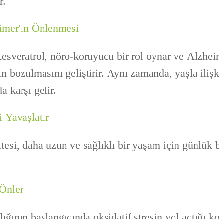
r.
mer'in Önlenmesi
Resveratrol, nöro-koruyucu bir rol oynar ve Alzhe
ın bozulmasını geliştirir. Aynı zamanda, yaşla ilişk
 karşı gelir.
 Yavaşlatır
esi, daha uzun ve sağlıklı bir yaşam için günlük b
 Önler
lığının başlangıcında oksidatif stresin yol açtığı 