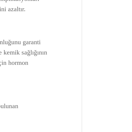
ni azaltır.
unluğunu garanti
e kemik sağlığının
için hormon
 bulunan