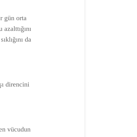
r gün orta
 azalttığını
sıklığını da
şı direncini
rken vücudun