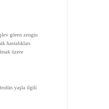
işlev gören zengin
ik hastalıkları
olmak üzere
rolün yaşla ilgili