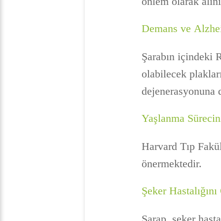
önlem olarak alını
Demans ve Alzhei
Şarabın içindeki 
olabilecek plaklar
dejenerasyonuna da
Yaşlanma Sürecini
Harvard Tıp Fakült
önermektedir.
Şeker Hastalığını
Şarap, şeker hasta