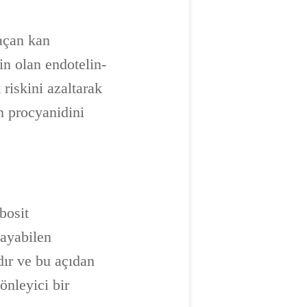
 açan kan
in olan endotelin-
 riskini azaltarak
n procyanidini
bosit
kayabilen
dır ve bu açıdan
önleyici bir