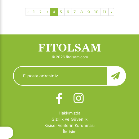
‹
1
2
3
4
5
6
7
8
9
10
11
›
FITOLSAM
© 2026 fitolsam.com
Hakkımızda
Gizlilik ve Güvenlik
Kişisel Verilerin Korunması
İletişim