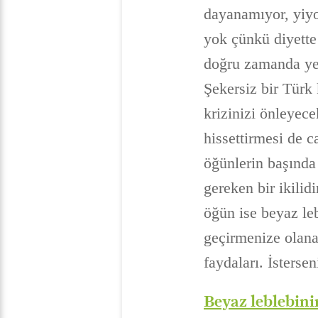
dayanamıyor, yiyo
yok çünkü diyette
doğru zamanda yem
Şekersiz bir Türk 
krizinizi önleyece
hissettirmesi de c
öğünlerin başında 
gereken bir ikilidi
öğün ise beyaz leb
geçirmenize olana
faydaları. İsterse
Beyaz leblebini