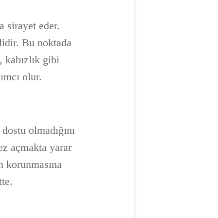
 sirayet eder.
lidir. Bu noktada
, kabızlık gibi
ımcı olur.
ş dostu olmadığını
ez açmakta yarar
ın korunmasına
te.