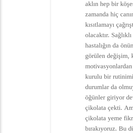
aklın hep bir köş
zamanda hiç canım
kısıtlamayı çağrış
olacaktır. Sağlık
hastalığın da önü
görülen değişim, 
motivasyonlardan b
kurulu bir rutinimi
durumlar da olmuyo
öğünler giriyor de
çikolata çekti. A
çikolata yeme fik
bırakıyoruz. Bu d