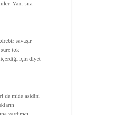
niler. Yanı sıra
irebir savaşır.
 süre tok
içerdiği için diyet
ri de mide asidini
ıkların
sına yardımcı