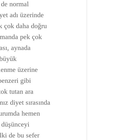
i de normal
yet adı üzerinde
ek çok daha doğru
zamanda pek çok
ası, aynada
 büyük
slenme üzerine
benzeri gibi
tok tutan ara
mız diyet sırasında
u durumda hemen
u düşünceyi
ki de bu sefer