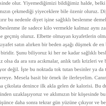
esinde olur. Yiyemediğimizi bildiğimiz halde, belk
ızın çekmediği yiyeceklere bile özenir oluruz. Di
tırır bu nedenle diyet işine sağlıklı beslenme dem
lı beslenme ile sadece kilo vermekle kalmaz aynı 
ne geçmiş oluruz. Elbette olmayan kıyafetlerin olm
kıyafet satın alırken bir beden aşağı düşmek de en
iridir. Şunu biliyoruz ki her ne kadar sağlıklı be
z olsa da ara sıra acıkmalar, anlık tatlı krizleri ve 
r değil. İşte bu noktada tok tutan besinler ya da 
vreye. Mesela basit bir örnek ile ilerleyelim. Canı
ma çikolata denince ilk akla gelen de kalorisi. B
rinden uzaklaşıyoruz ve aklımızın bir köşesinde b
üşünce daha sonra tekrar gün yüzüne çıkıyor ve bel