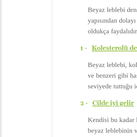
Beyaz leblebi deni
yapısından dolayı
oldukça faydalıdır
1 -
Kolesterolü d
Beyaz leblebi, kol
ve benzeri gibi ha
seviyede tuttuğu iç
2 -
Cilde iyi gelir
Kendisi bu kadar 
beyaz leblebinin 