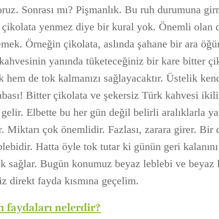
ruz. Sonrası mı? Pişmanlık. Bu ruh durumuna gir
 çikolata yenmez diye bir kural yok. Önemli olan 
ek. Örneğin çikolata, aslında şahane bir ara öğün
kahvesinin yanında tüketeceğiniz bir kare bitter çi
k hem de tok kalmanızı sağlayacaktır. Üstelik kend
abası! Bitter çikolata ve şekersiz Türk kahvesi ikili
gelir. Elbette bu her gün değil belirli aralıklarla 
r. Miktarı çok önemlidir. Fazlası, zarara girer. Bir 
lebidir. Hatta öyle tok tutar ki günün geri kalanın
k sağlar. Bugün konumuz beyaz leblebi ve beyaz l
niz direkt fayda kısmına geçelim.
n faydaları nelerdir?