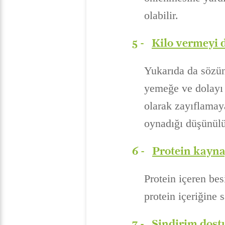
olabilir.
5 -
Kilo vermeyi 
Yukarıda da sözünü
yemeğe ve dolayı 
olarak zayıflamaya
oynadığı düşünülü
6 -
Protein kayna
Protein içeren be
protein içeriğine 
7 -
Sindirim dost