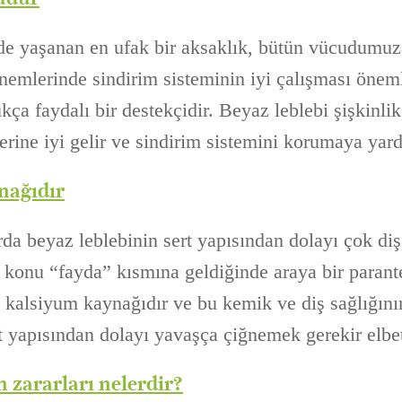
de yaşanan en ufak bir aksaklık, bütün vücudumuza
önemlerinde sindirim sisteminin iyi çalışması önem
kça faydalı bir destekçidir. Beyaz leblebi şişkinlik
rine iyi gelir ve sindirim sistemini korumaya yard
nağıdır
rda beyaz leblebinin sert yapısından dolayı çok di
 konu “fayda” kısmına geldiğinde araya bir parant
i kalsiyum kaynağıdır ve bu kemik ve diş sağlığın
t yapısından dolayı yavaşça çiğnemek gerekir elbet
n zararları nelerdir?