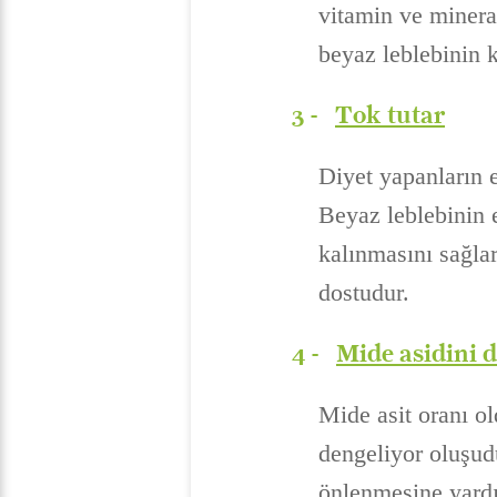
vitamin ve minerall
beyaz leblebinin kı
3 -
Tok tutar
Diyet yapanların e
Beyaz leblebinin e
kalınmasını sağlar
dostudur.
4 -
Mide asidini 
Mide asit oranı ol
dengeliyor oluşudur
önlenmesine yardı