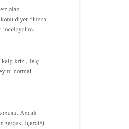
ert olan
 konu diyet olunca
e inceleyelim.
kalp krizi, felç
zeyini normal
 konusu. Ancak
 gerçek. İçerdiği