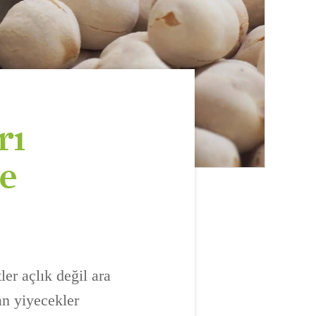
rı
e
ler açlık değil ara
an yiyecekler