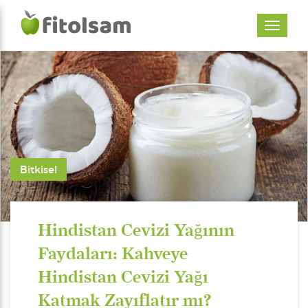
Bitkisel
Hindistan Cevizi Yağının
Faydaları: Kahveye
Hindistan Cevizi Yağı
Katmak Zayıflatır mı?