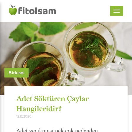
Bitkisel
Adet Söktüren Çaylar
Hangileridir?
12.12.2020
Adet gecikmesi pek çok nedenden