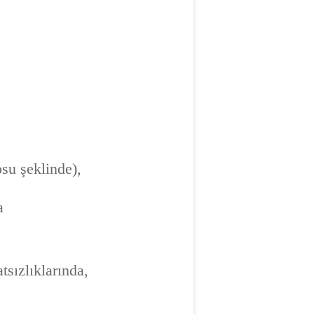
su şeklinde),
a
tsızlıklarında,