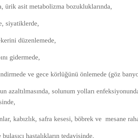
a, ürik asit metabolizma bozukluklarında,
, siyatiklerde,
ekerini düzenlemede,
bını gidermede,
endirmede ve gece körlüğünü önlemede (göz banyo
un azaltılmasında, solunum yolları enfeksiyonund
sinde,
lar, kabızlık, safra kesesi, böbrek ve mesane raha
bulaşıcı hastalıkların tedavisinde,