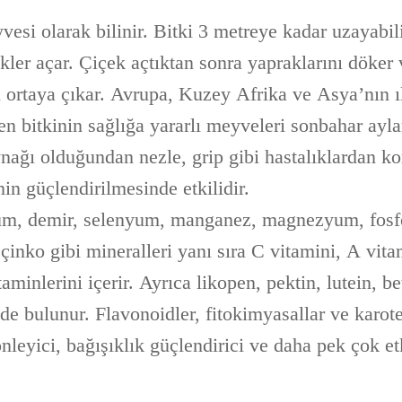
esi olarak bilinir. Bitki 3 metreye kadar uzayabil
kler açar. Çiçek açtıktan sonra yapraklarını döker
ortaya çıkar. Avrupa, Kuzey Afrika ve Asya’nın ı
en bitkinin sağlığa yararlı meyveleri sonbahar aylar
ynağı olduğundan nezle, grip gibi hastalıklardan 
nin güçlendirilmesinde etkilidir.
um, demir, selenyum, manganez, magnezyum, fosf
 çinko gibi mineralleri yanı sıra C vitamini, A vita
minlerini içerir. Ayrıca likopen, pektin, lutein, be
 de bulunur. Flavonoidler, fitokimyasallar ve karote
leyici, bağışıklık güçlendirici ve daha pek çok etk