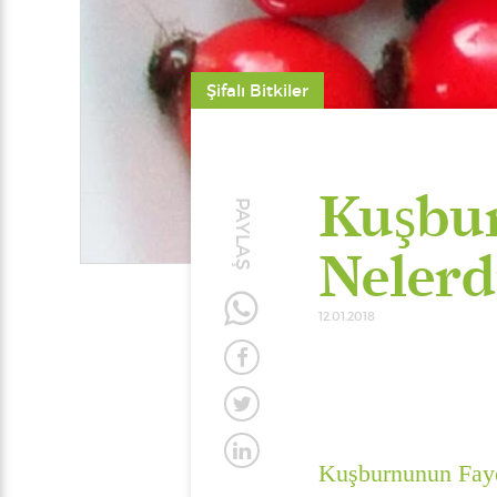
Şifalı Bitkiler
Kuşbu
PAYLAŞ
Nelerd
12.01.2018
Kuşburnunun Fayd