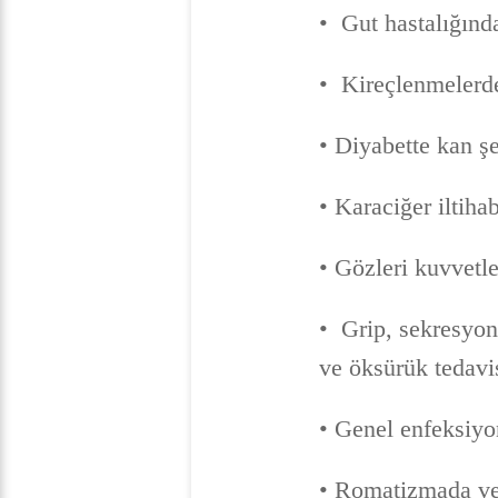
• Gut hastalığınd
• Kireçlenmelerde
• Diyabette kan ş
• Karaciğer iltiha
• Gözleri kuvvetl
• Grip, sekresyon
ve öksürük tedavi
• Genel enfeksiyon
• Romatizmada ve 