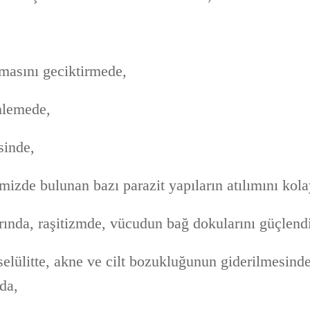
masını geciktirmede,
nlemede,
sinde,
mizde bulunan bazı parazit yapıların atılımını kol
rında, raşitizmde, vücudun bağ dokularını güçlend
 selülitte, akne ve cilt bozukluğunun giderilmesinde,
da,