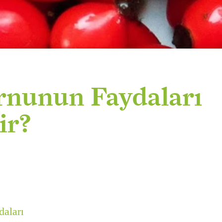
rnunun Faydaları
ir?
aları