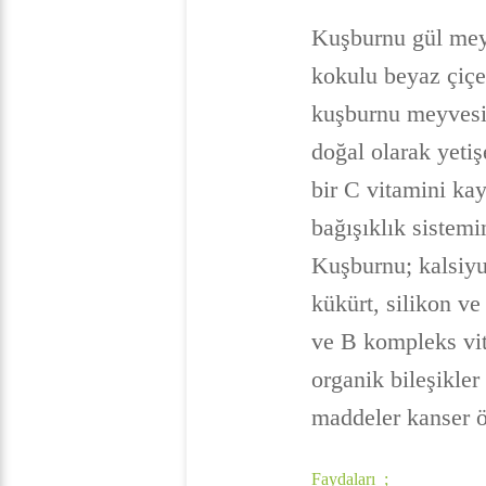
Kuşburnu gül meyv
kokulu beyaz çiçe
kuşburnu meyvesi 
doğal olarak yetiş
bir C vitamini ka
bağışıklık sistemi
Kuşburnu; kalsiy
kükürt, silikon ve
ve B kompleks vita
organik bileşikler
maddeler kanser ön
Faydaları ;