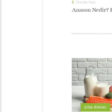
Önceki Yazı
Anason Nedir? F
Şifalı Bitkiler