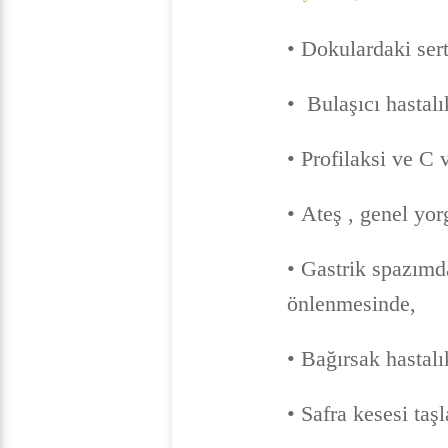
• Dokulardaki ser
• Bulaşıcı hastalı
• Profilaksi ve C 
• Ateş , genel yo
• Gastrik spazımda
önlenmesinde,
• Bağırsak hastalı
• Safra kesesi taş