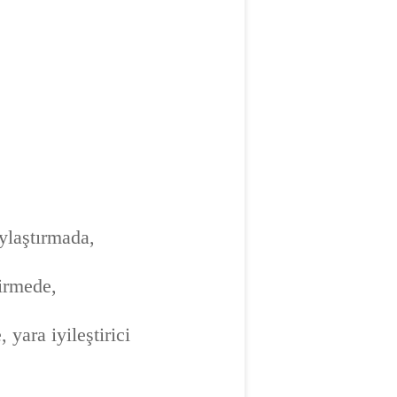
aylaştırmada,
irmede,
 yara iyileştirici