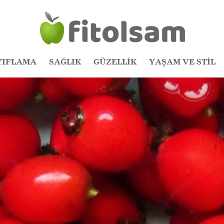
YIFLAMA
SAĞLIK
GÜZELLİK
YAŞAM VE STİL