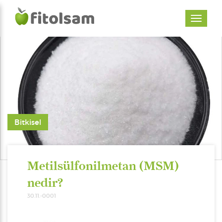
Bitkisel
Metilsülfonilmetan (MSM)
nedir?
30.11.-0001