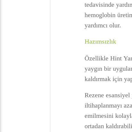
tedavisinde yardım
hemoglobin üretim
yardımcı olur.
Hazımsızlık
Özellikle Hint Ya
yaygın bir uygula
kaldırmak için yap
Rezene esansiyel y
iltihaplanmayı az
emilmesini kolayla
ortadan kaldırabi