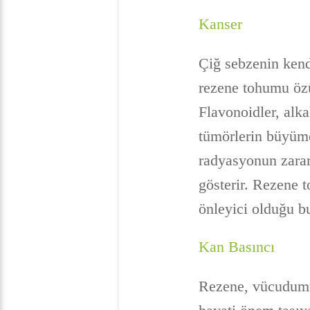
Kanser
Çiğ sebzenin kend
rezene tohumu özüt
Flavonoidler, alka
tümörlerin büyüme
radyasyonun zararl
gösterir. Rezene t
önleyici olduğu b
Kan Basıncı
Rezene, vücudumuz