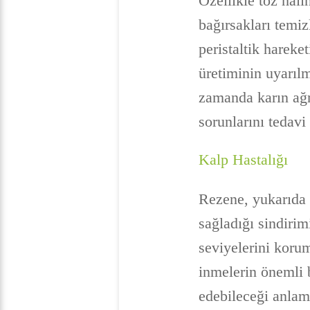
Özellikle toz hali
bağırsakları temi
peristaltik hareke
üretiminin uyarıl
zamanda karın ağr
sorunlarını tedavi
Kalp Hastalığı
Rezene, yukarıda b
sağladığı sindirim
seviyelerini korum
inmelerin önemli 
edebileceği anlamı