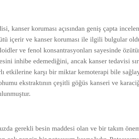
isi, kanser koruması açısından geniş çapta incele
ü içerir ve kanser koruması ile ilgili bulgular oldu
loidler ve fenol konsantrasyonları sayesinde özütü
sini inhibe edemediğini, ancak kanser tedavisi sı
ı etkilerine karşı bir miktar kemoterapi bile sağla
ohumu ekstraktının çeşitli göğüs kanseri ve karaci
ulunmuştur.
da gerekli besin maddesi olan ve bir takım öneml