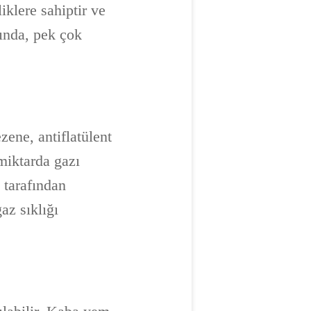
iklere sahiptir ve
rında, pek çok
zene, antiflatülent
miktarda gazı
 tarafından
az sıklığı