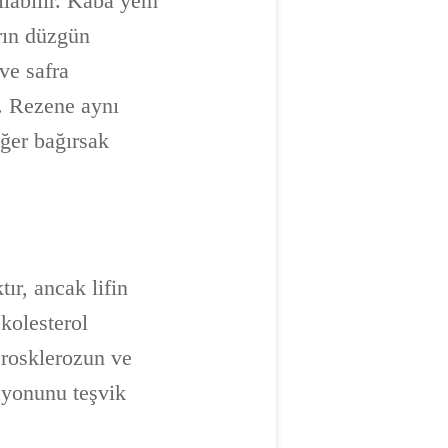
ılabilir. Kaba yem
arın düzgün
ve safra
r. Rezene aynı
iğer bağırsak
ır, ancak lifin
kolesterol
erosklerozun ve
syonunu teşvik