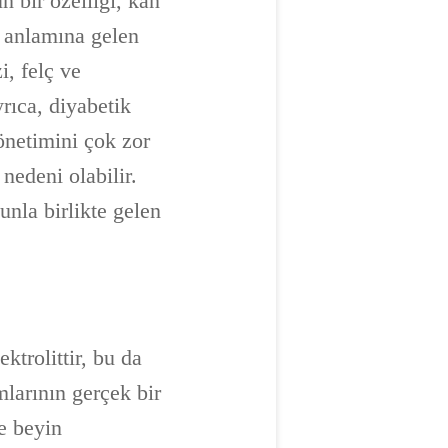
 bir özelliği, kan
k anlamına gelen
i, felç ve
yrıca, diyabetik
yönetimini çok zor
nedeni olabilir.
nla birlikte gelen
trolittir, bu da
mlarının gerçek bir
de beyin