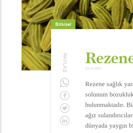
Bitkisel
Rezene
PAYLAŞ
02.01.2017
Rezene sağlık yara
solunum bozuklukl
bulunmaktadır. Bi
ağız sulandırıcılar
dünyada yaygın bi