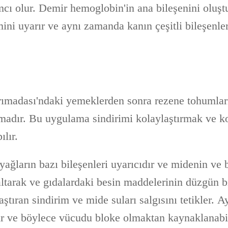
cı olur. Demir hemoglobin'in ana bileşenini oluştu
ini uyarır ve aynı zamanda kanın çeşitli bileşenl
rımadası'ndaki yemeklerden sonra rezene tohumla
madır. Bu uygulama sindirimi kolaylaştırmak ve k
ılır.
ağların bazı bileşenleri uyarıcıdır ve midenin ve 
altarak ve gıdalardaki besin maddelerinin düzgün b
ştıran sindirim ve mide suları salgısını tetikler. Ay
lir ve böylece vücudu bloke olmaktan kaynaklanabi