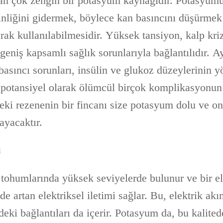
an çok zengin bir potasyum kaynağıdır. Potasyumun
inliğini gidermek, böylece kan basıncını düşürme
arak kullanılabilmesidir. Yüksek tansiyon, kalp kriz
 geniş kapsamlı sağlık sorunlarıyla bağlantılıdır. A
 basıncı sorunları, insülin ve glukoz düzeylerinin 
e potansiyel olarak ölümcül birçok komplikasyonun 
eki rezenenin bir fincanı size potasyum dolu ve onu
ayacaktır.
u
ohumlarında yüksek seviyelerde bulunur ve bir elek
e artan elektriksel iletimi sağlar. Bu, elektrik akı
deki bağlantıları da içerir. Potasyum da, bu kalite