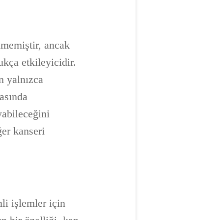
nmemiştir, ancak
kça etkileyicidir.
n yalnızca
rasında
yabileceğini
ğer kanseri
i işlemler için