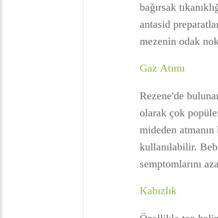
bağırsak tıkanıklı
antasid preparatl
mezenin odak nokta
Gaz Atımı
Rezene'de bulunan 
olarak çok popüle
mideden atmanın b
kullanılabilir. Be
semptomlarını azal
Kabızlık