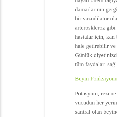
hayati önem taşıy
damarlarının gerg
bir vazodilatör ol
arteroskleroz gibi
hastalar için, kan
hale getirebilir v
Günlük diyetinizd
tüm faydaları sağl
Beyin Fonksiyon
Potasyum, rezene t
vücudun her yerind
santral olan beyin