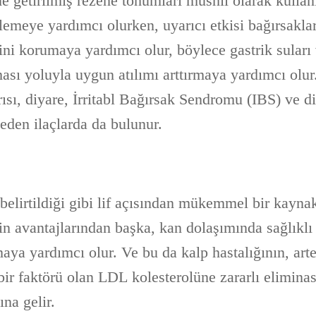
ne getirilmiş rezene tohumları müshil olarak kullan
zlemeye yardımcı olurken, uyarıcı etkisi bağırsakl
tini korumaya yardımcı olur, böylece gastrik suları 
ması yoluyla uygun atılımı arttırmaya yardımcı olu
ısı, diyare, İrritabl Bağırsak Sendromu (IBS) ve d
 eden ilaçlarda da bulunur.
elirtildiği gibi lif açısından mükemmel bir kaynakt
in avantajlarından başka, kan dolaşımında sağlıklı 
aya yardımcı olur. Ve bu da kalp hastalığının, art
bir faktörü olan LDL kolesterolüne zararlı elimina
na gelir.