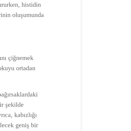
rurken, histidin
erinin oluşumunda
rını çiğnemek
okuyu ortadan
bağırsaklardaki
ir şekilde
rıca, kabızlığı
lecek geniş bir