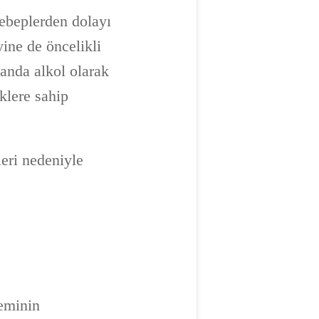
ebeplerden dolayı
yine de öncelikli
manda alkol olarak
iklere sahip
leri nedeniyle
neminin