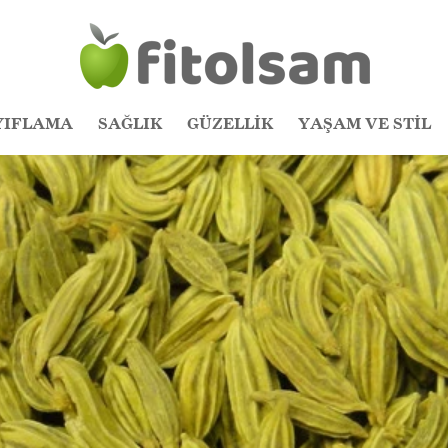
YIFLAMA
SAĞLIK
GÜZELLİK
YAŞAM VE STİL