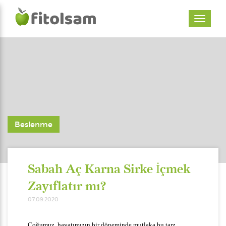
Beslenme
Sabah Aç Karna Sirke İçmek
Zayıflatır mı?
07.09.2020
Çoğumuz, hayatımızın bir döneminde mutlaka bu tarz