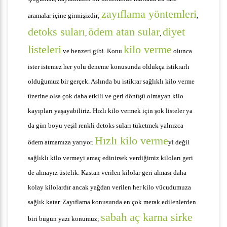
zayıflama yöntemleri
aramalar içine girmişizdir;
,
detoks suları
ödem atan sular
diyet
,
,
listeleri
kilo verme
ve benzeri gibi. Konu
olunca
ister istemez her yolu deneme konusunda oldukça istikrarlı
olduğumuz bir gerçek. Aslında bu istikrar sağlıklı kilo verme
üzerine olsa çok daha etkili ve geri dönüşü olmayan kilo
kayıpları yaşayabiliriz. Hızlı kilo vermek için şok listeler ya
da gün boyu yeşil renkli detoks suları tüketmek yalnızca
Hızlı kilo verme
ödem atmamıza yarıyor.
yi değil
sağlıklı kilo vermeyi amaç edinirsek verdiğimiz kiloları geri
de almayız üstelik. Kastan verilen kilolar geri alması daha
kolay kilolardır ancak yağdan verilen her kilo vücudumuza
sağlık katar. Zayıflama konusunda en çok merak edilenlerden
sabah aç karna sirke
biri bugün yazı konumuz;