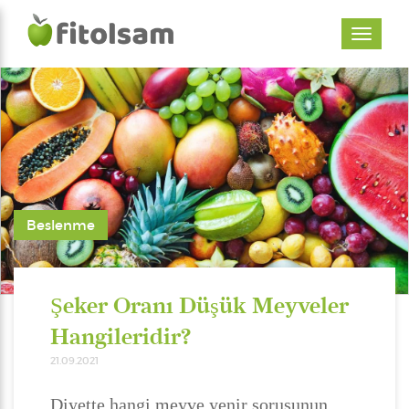
Beslenme
Şeker Oranı Düşük Meyveler
Hangileridir?
21.09.2021
Diyette hangi meyve yenir sorusunun