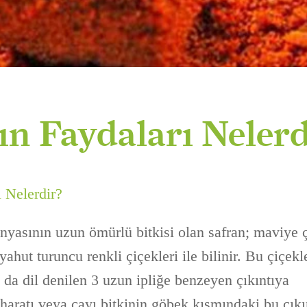
ın Faydaları Nelerd
ı Nelerdir?
nyasının uzun ömürlü bitkisi olan safran; maviye 
 yahut turuncu renkli çiçekleri ile bilinir. Bu çiçek
 da dil denilen 3 uzun ipliğe benzeyen çıkıntıya
aharatı veya çayı bitkinin göbek kısmındaki bu çıkı