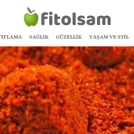
YIFLAMA
SAĞLIK
GÜZELLİK
YAŞAM VE STİL