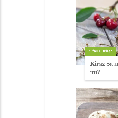
Şifalı Bitkiler
Kiraz Sapı
mı?