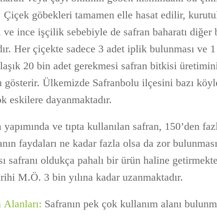
r. Çiçek göbekleri tamamen elle hasat edilir, kurutu
ve ince işçilik sebebiyle de safran baharatı diğer 
ır. Her çiçekte sadece 3 adet iplik bulunması ve 1 
laşık 20 bin adet gerekmesi safran bitkisi üretimin
 gösterir. Ülkemizde Safranbolu ilçesini bazı köyl
ok eskilere dayanmaktadır.
 yapımında ve tıpta kullanılan safran, 150’den fa
anın faydaları ne kadar fazla olsa da zor bulunmas
ası safranı oldukça pahalı bir ürün haline getirmekte
 tarihi M.Ö. 3 bin yılına kadar uzanmaktadır.
 Alanları:
Safranın pek çok kullanım alanı bulunma