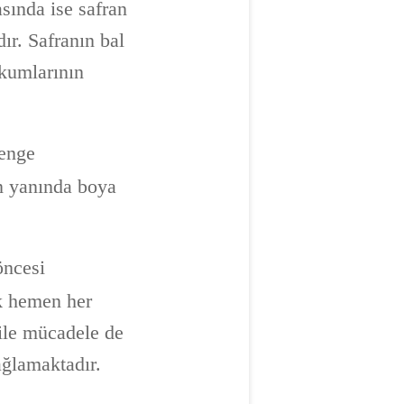
sında ise safran
ır. Safranın bal
 kumlarının
renge
n yanında boya
öncesi
ik hemen her
 ile mücadele de
ağlamaktadır.