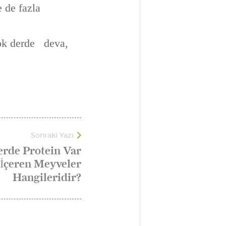
e de fazla
çok derde deva,
Sonraki Yazı
erde Protein Var
 İçeren Meyveler
Hangileridir?