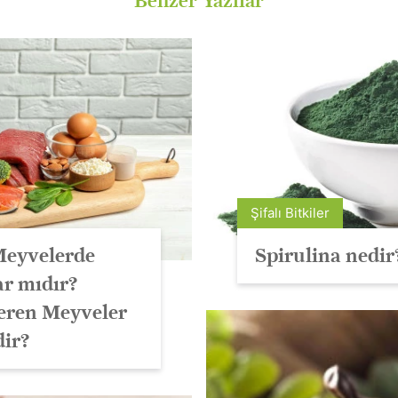
Benzer Yazılar
Şifalı Bitkiler
Meyvelerde
Spirulina nedir
ar mıdır?
çeren Meyveler
dir?