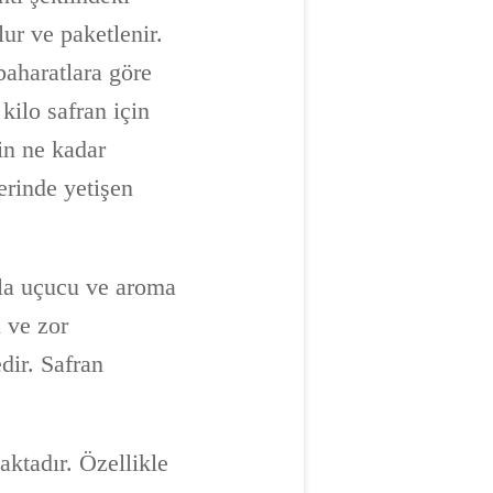
lur ve paketlenir.
baharatlara göre
kilo safran için
in ne kadar
erinde yetişen
zla uçucu ve aroma
ı ve zor
dir. Safran
ktadır. Özellikle