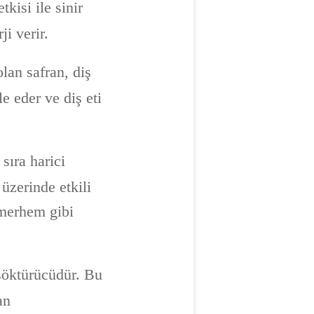
kisi ile sinir
ji verir.
lan safran, diş
le eder ve diş eti
sıra harici
üzerinde etkili
e merhem gibi
 söktürücüdür. Bu
an