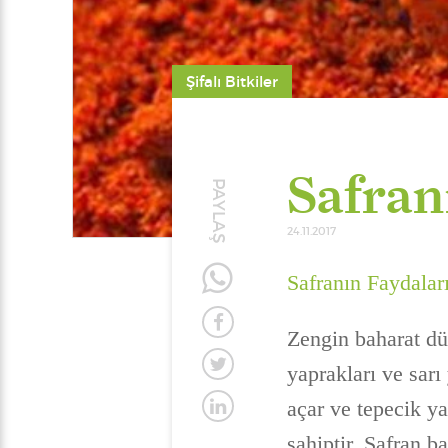
Şifalı Bitkiler
Safran
PAYLAŞ
24.11.2017
Safranın Faydalar
Zengin baharat dü
yaprakları ve sarı
açar ve tepecik ya
sahiptir. Safran b