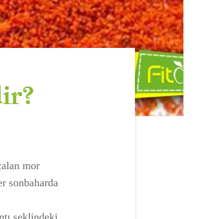
ir?
çalan mor
ler sonbaharda
ntı şeklindeki