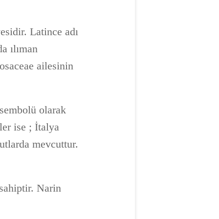
sidir. Latince adı
da ılıman
Rosaceae ailesinin
k sembolü olarak
er ise ; İtalya
yutlarda mevcuttur.
sahiptir. Narin