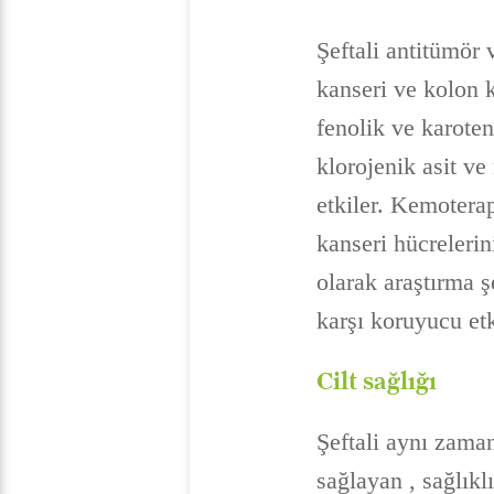
Şeftali antitümör 
kanseri ve kolon k
fenolik ve karoten
klorojenik asit ve
etkiler. Kemotera
kanseri hücreleri
olarak araştırma ş
karşı koruyucu et
Cilt sağlığı
Şeftali aynı zaman
sağlayan , sağlıkl