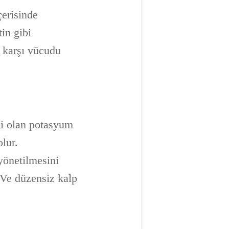
çerisinde
tin gibi
ne karşı vücudu
mli olan potasyum
olur.
 yönetilmesini
 Ve düzensiz kalp