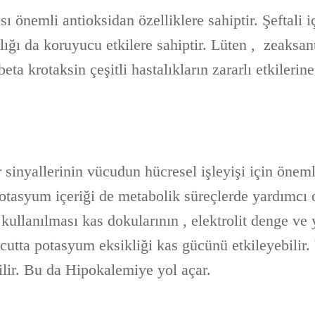
ı önemli antioksidan özelliklere sahiptir. Şeftali i
rlığı da koruyucu etkilere sahiptir. Lüten , zeaksan
eta krotaksin çeşitli hastalıkların zararlı etkileri
r sinyallerinin vücudun hücresel işleyişi için öne
 potasyum içeriği de metabolik süreçlerde yardımcı 
kullanılması kas dokularının , elektrolit denge ve
cutta potasyum eksikliği kas gücünü etkileyebilir.
ilir. Bu da Hipokalemiye yol açar.