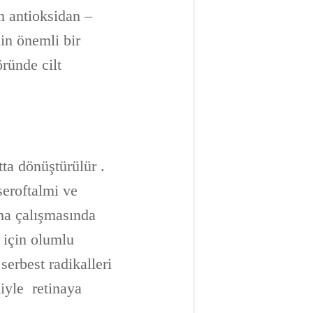
en antioksidan –
çin önemli bir
ründe cilt
tta dönüştürülür .
seroftalmi ve
rma çalışmasında
t için olumlu
serbest radikalleri
iyle retinaya