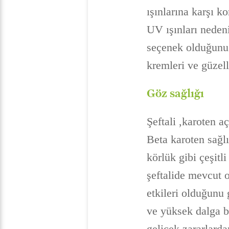
ışınlarına karşı k
UV ışınları nedeni
seçenek olduğunu k
kremleri ve güzell
Göz sağlığı
Şeftali ,karoten a
Beta karoten sağl
körlük gibi çeşitl
şeftalide mevcut o
etkileri olduğunu g
ve yüksek dalga b
gelicek zararlard