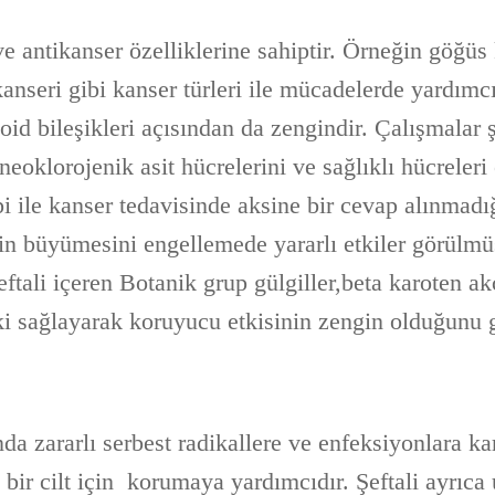
ve antikanser özelliklerine sahiptir. Örneğin göğüs
anseri gibi kanser türleri ile mücadelerde yardımc
oid bileşikleri açısından da zengindir. Çalışmalar ş
 neoklorojenik asit hücrelerini ve sağlıklı hücrele
pi ile kanser tedavisinde aksine bir cevap alınmad
nin büyümesini engellemede yararlı etkiler görülmü
eftali içeren Botanik grup gülgiller,beta karoten a
ki sağlayarak koruyucu etkisinin zengin olduğunu g
da zararlı serbest radikallere ve enfeksiyonlara k
ı bir cilt için korumaya yardımcıdır. Şeftali ayrıca 