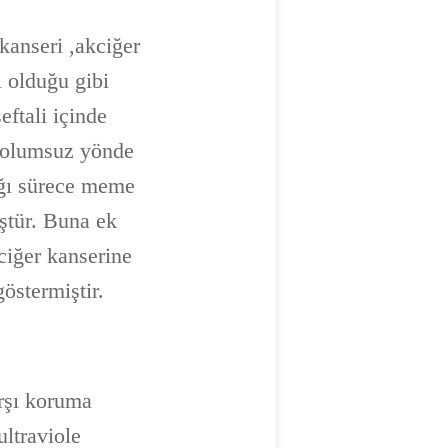
 kanseri ,akciğer
ı olduğu gibi
eftali içinde
ri olumsuz yönde
ığı sürece meme
ştür. Buna ek
kciğer kanserine
östermiştir.
arşı koruma
ultraviole