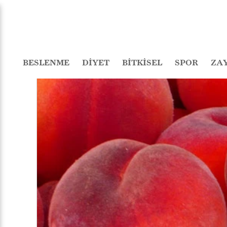
BESLENME
DİYET
BİTKİSEL
SPOR
ZA