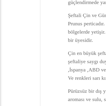
güçlendirmede yar
Şeftali Çin ve Gü
Prunus perticadır
bölgelerde yetişir
bir üyesidir.
Çin en büyük şeft
şeftaliye saygı du
,İspanya ,ABD ve Y
Ve renkleri sarı k
Pürüzsüz bir dış y
aroması ve sulu, s