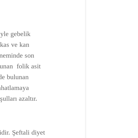
iyle gebelik
 kas ve kan
döneminde son
unan folik asit
 de bulunan
rahatlamaya
ulları azaltır.
dir. Şeftali diyet