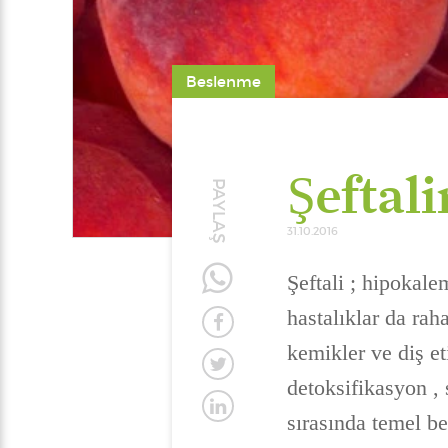
Beslenme
Şeftal
PAYLAŞ
31.10.2016
Şeftali ; hipokale
hastalıklar da raha
kemikler ve diş et
detoksifikasyon , 
sırasında temel be