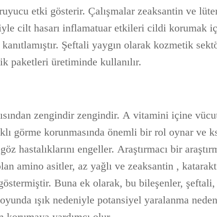
oruyucu etki gösterir. Çalışmalar zeaksantin ve lüt
yle cilt hasarı inflamatuar etkileri cildi korumak i
anıtlamıştır. Şeftali yaygın olarak kozmetik sektö
ik paketleri üretiminde kullanılır.
çısından zengindir zengindir. A vitamini içine vücu
ıklı görme korunmasında önemli bir rol oynar ve k
i göz hastalıklarını engeller. Araştırmacı bir araştı
lan amino asitler, az yağlı ve zeaksantin , katarak
östermiştir. Buna ek olarak, bu bileşenler, şeftali, 
oyunda ışık nedeniyle potansiyel yaralanma neden
an korumaya yardımcı olur.