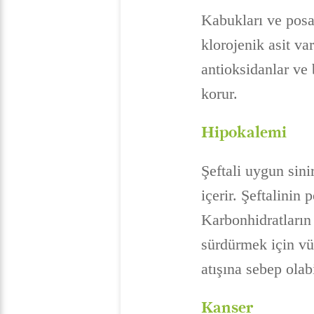
Kabukları ve posas
klorojenik asit va
antioksidanlar ve b
korur.
Hipokalemi
Şeftali uygun sini
içerir. Şeftalinin
Karbonhidratların 
sürdürmek için vü
atışına sebep olab
Kanser