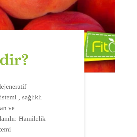
rdir?
dejeneratif
istemi , sağlıklı
lan ve
lanılır. Hamilelik
stemi