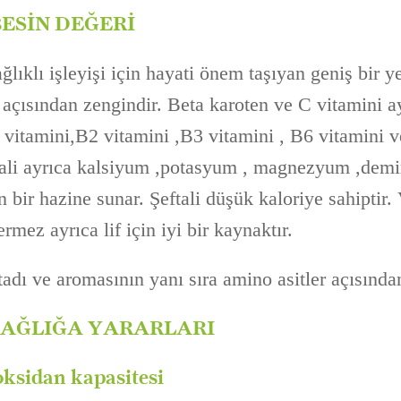
BESİN DEĞERİ
ğlıklı işleyişi için hayati önem taşıyan geniş bir y
 açısından zengindir. Beta karoten ve C vitamini a
vitamini,B2 vitamini ,B3 vitamini , B6 vitamini ve 
ftali ayrıca kalsiyum ,potasyum , magnezyum ,demir
in bir hazine sunar. Şeftali düşük kaloriye sahipti
rmez ayrıca lif için iyi bir kaynaktır.
ı tadı ve aromasının yanı sıra amino asitler açısında
SAĞLIĞA YARARLARI
oksidan kapasitesi