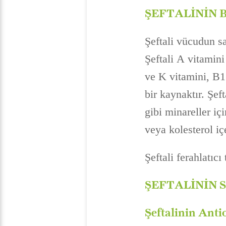
ŞEFTALİNİN 
Şeftali vücudun sa
Şeftali A vitamini
ve K vitamini, B1 
bir kaynaktır. Şe
gibi minareller iç
veya kolesterol içe
Şeftali ferahlatıc
ŞEFTALİNİN 
Şeftalinin Anti