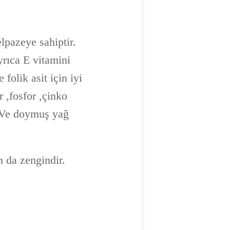
elpazeye sahiptir.
yrıca E vitamini
folik asit için iyi
 ,fosfor ,çinko
r. Ve doymuş yağ
n da zengindir.