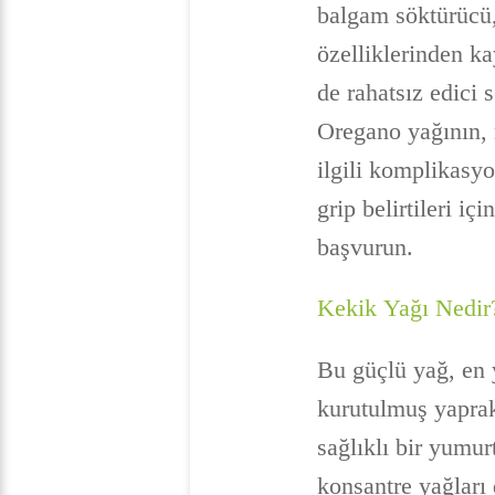
balgam söktürücü, 
özelliklerinden k
de rahatsız edici
Oregano yağının, m
ilgili komplikasyo
grip belirtileri i
başvurun.
Kekik Yağı Nedir
Bu güçlü yağ, en y
kurutulmuş yaprakl
sağlıklı bir yumurt
konsantre yağları