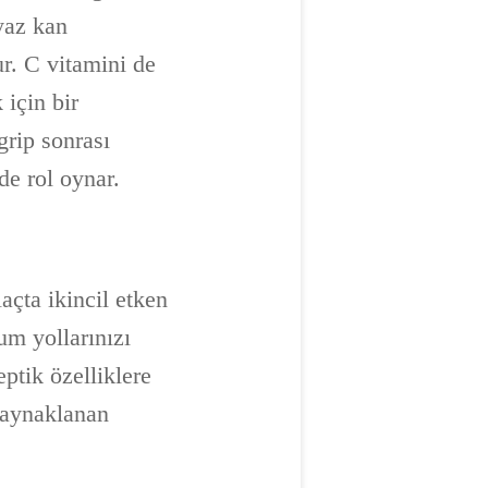
yaz kan
r. C vitamini de
 için bir
grip sonrası
de rol oynar.
açta ikincil etken
um yollarınızı
ptik özelliklere
 kaynaklanan