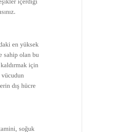
şikler içerdiği
sınız.
daki en yüksek
re sahip olan bu
 kaldırmak için
, vücudun
lerin dış hücre
itamini, soğuk