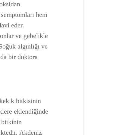
ioksidan
m semptomları hem
avi eder.
yonlar ve gebelikle
 Soğuk algınlığı ve
nda bir doktora
kekik bitkisinin
klere eklendiğinde
 bitkinin
ektedir. Akdeniz