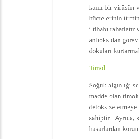
kanlı bir virüsün
hücrelerinin üret
iltihabı rahatlatır
antioksidan görevi
dokuları kurtarmak
Timol
Soğuk algınlığı se
madde olan timolu
detoksize etmeye 
sahiptir. Ayrıca,
hasarlardan korum