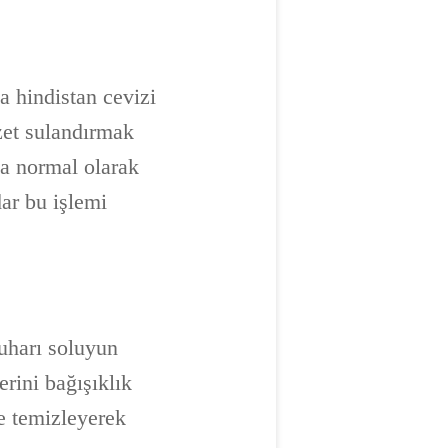
a hindistan cevizi
zzet sulandırmak
eya normal olarak
dar bu işlemi
uharı soluyun
erini bağışıklık
de temizleyerek