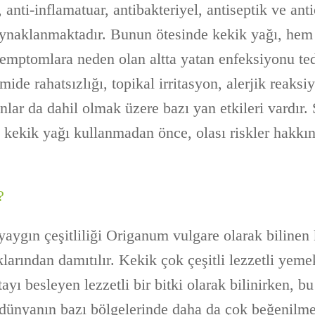
anti-inflamatuar, antibakteriyel, antiseptik ve ant
aynaklanmaktadır. Bunun ötesinde kekik yağı, he
 semptomlara neden olan altta yatan enfeksiyonu ted
ide rahatsızlığı, topikal irritasyon, alerjik reaksi
nlar da dahil olmak üzere bazı yan etkileri vardır.
çin kekik yağı kullanmadan önce, olası riskler hakkı
?
aygın çeşitliliği Origanum vulgare olarak bilinen 
arından damıtılır. Kekik çok çeşitli lezzetli yeme
ayı besleyen lezzetli bir bitki olarak bilinirken, bu
 dünyanın bazı bölgelerinde daha da çok beğenilm