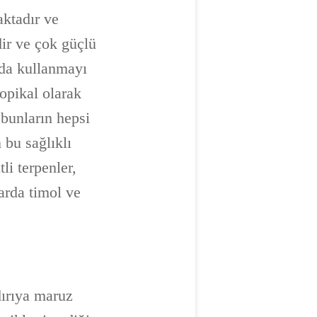
aktadır ve
ir ve çok güçlü
nda kullanmayı
topikal olarak
, bunların hepsi
 bu sağlıklı
tli terpenler,
arda timol ve
dırıya maruz