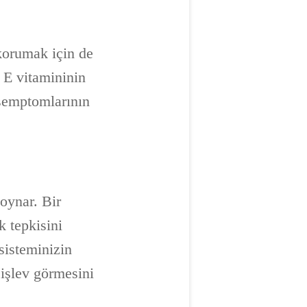
korumak için de
, E vitamininin
 semptomlarının
 oynar. Bir
k tepkisini
 sisteminizin
 işlev görmesini