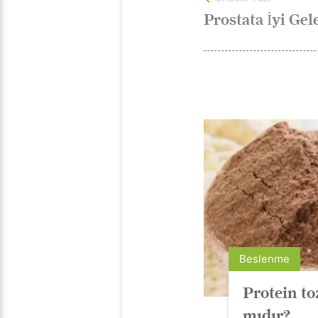
Prostata İyi Gel
Beslenme
Protein to
mıdır?