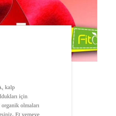
A, kalp
ldukları için
e organik olmaları
rsiniz. Et yemeye