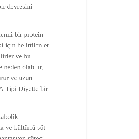
ir devresini
emli bir protein
 için belirtilenler
lirler ve bu
e neden olabilir,
urur ve uzun
A Tipi Diyette bir
tabolik
a ve kültürlü süt
rmantasyon süreci