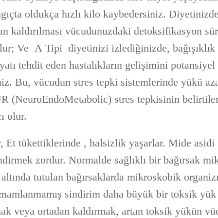
ngıçta oldukça hızlı kilo kaybedersiniz. Diyetinizde
dan kaldırılması vücudunuzdaki detoksifikasyon sü
ur; Ve A Tipi diyetinizi izlediğinizde, bağışıklık 
yatı tehdit eden hastalıkların gelişimini potansiyel
niz. Bu, vücudun stres tepki sistemlerinde yükü az
(NeuroEndoMetabolic) stres tepkisinin belirtiler
 olur.
, Et tükettiklerinde , halsizlik yaşarlar. Mide asidi
sindirmek zordur. Normalde sağlıklı bir bağırsak m
l altında tutulan bağırsaklarda mikroskobik organ
mamlanmamış sindirim daha büyük bir toksik yük o
mak veya ortadan kaldırmak, artan toksik yükün v