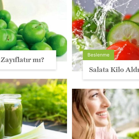
Beslenme
 Zayıflatır mı?
Salata Kilo Ald