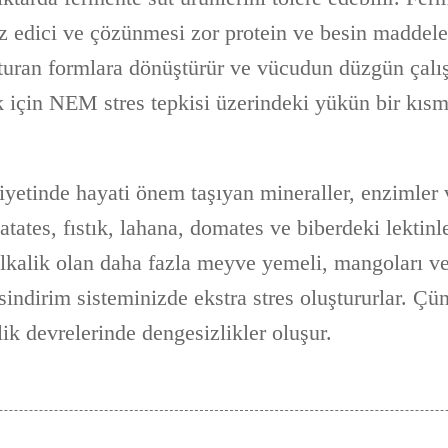
ız edici ve çözünmesi zor protein ve besin maddele
şturan formlara dönüştürür ve vücudun düzgün çal
 için NEM stres tepkisi üzerindeki yükün bir kısm
iyetinde hayati önem taşıyan mineraller, enzimler 
patates, fıstık, lahana, domates ve biberdeki lektinl
 alkalik olan daha fazla meyve yemeli, mangoları v
sindirim sisteminizde ekstra stres oluştururlar. Ç
ik devrelerinde dengesizlikler oluşur.