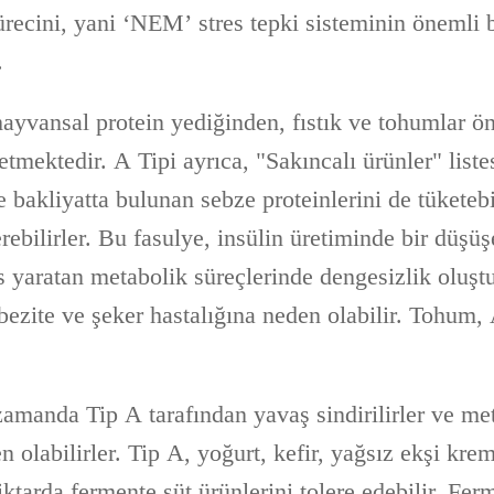
recini, yani ‘NEM’ stres tepki sisteminin önemli b
.
ayvansal protein yediğinden, fıstık ve tohumlar ön
etmektedir. A Tipi ayrıca, "Sakıncalı ürünler" listesi
e bakliyatta bulunan sebze proteinlerini de tüketebi
erebilirler. Bu fasulye, insülin üretiminde bir düşüş
 yaratan metabolik süreçlerinde dengesizlik oluşt
ezite ve şeker hastalığına neden olabilir. Tohum, 
zamanda Tip A tarafından yavaş sindirilirler ve me
olabilirler. Tip A, yoğurt, kefir, yağsız ekşi krem
iktarda fermente süt ürünlerini tolere edebilir. Fe