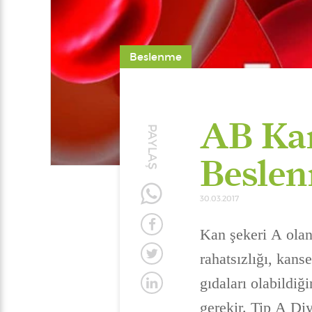
Beslenme
AB Ka
PAYLAŞ
Beslen
30.03.2017
Kan şekeri A olan 
rahatsızlığı, kans
gıdaları olabildiğ
gerekir. Tip A Di