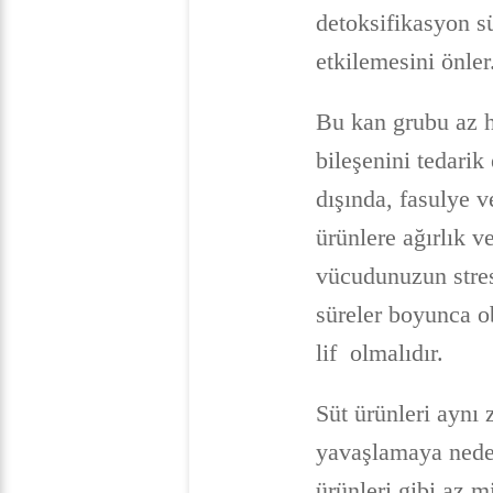
detoksifikasyon sü
etkilemesini önler
Bu kan grubu az h
bileşenini tedarik 
dışında, fasulye v
ürünlere ağırlık v
vücudunuzun stres
süreler boyunca ob
lif olmalıdır.
Süt ürünleri aynı 
yavaşlamaya neden 
ürünleri gibi az m