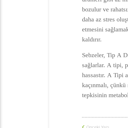
bozulur ve rahats
daha az stres olu
etmesini sağlamak
kaldırır.
Sebzeler, Tip A D
sağlarlar. A tipi, 
hassastır. A Tipi
kaçınmalı, çünkü 
tepkisinin metabol
Önceki Yazı