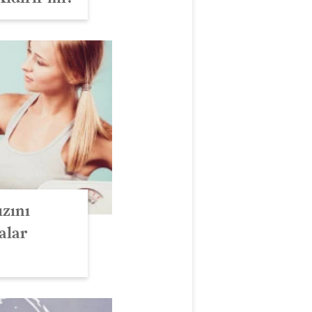
zını
alar