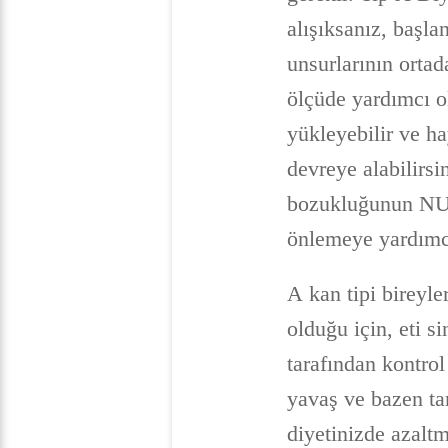
alışıksanız, başla
unsurlarının orta
ölçüde yardımcı ol
yükleyebilir ve ha
devreye alabilirsi
bozukluğunun NUR 
önlemeye yardımcı
A kan tipi bireyler
olduğu için, eti 
tarafından kontro
yavaş ve bazen ta
diyetinizde azalt