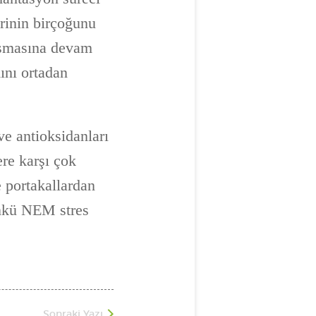
rinin birçoğunu
ışmasına devam
ını ortadan
ve antioksidanları
ere karşı çok
e portakallardan
ünkü NEM stres
Sonraki Yazı