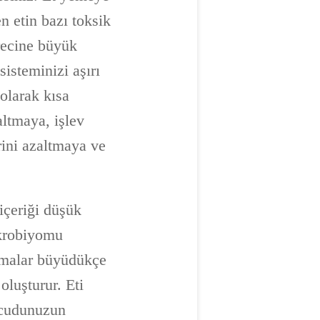
n etin bazı toksik
recine büyük
sisteminizi aşırı
 olarak kısa
altmaya, işlev
ini azaltmaya ve
 içeriği düşük
ikrobiyomu
izmalar büyüdükçe
luşturur. Eti
ücudunuzun