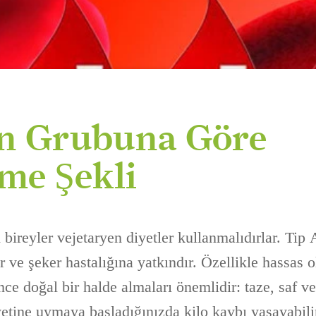
n Grubuna Göre
me Şekli
bireyler vejetaryen diyetler kullanmalıdırlar. Tip 
er ve şeker hastalığına yatkındır. Özellikle hassas o
ince doğal bir halde almaları önemlidir: taze, saf v
yetine uymaya başladığınızda kilo kaybı yaşayabili