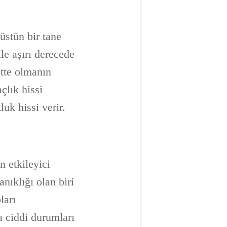
üstün bir tane
ile aşırı derecede
ette olmanın
çlık hissi
uk hissi verir.
n etkileyici
nıklığı olan biri
ları
ha ciddi durumları