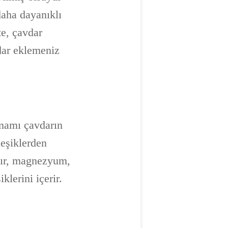
daha dayanıklı
kte, çavdar
vdar eklemeniz
amamı çavdarın
leşiklerden
kır, magnezyum,
klerini içerir.