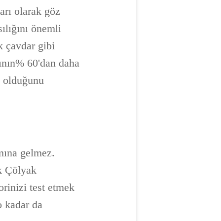
ları olarak göz
ılığını önemli
k çavdar gibi
ğının% 60'dan daha
a olduğunu
amına gelmez.
ak Çölyak
rinizi test etmek
o kadar da