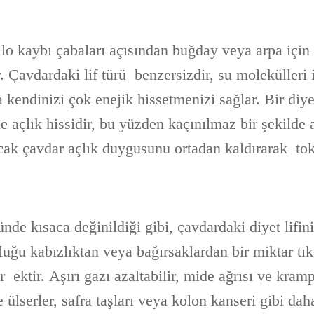
ilo kaybı çabaları açısından buğday veya arpa için 
r. Çavdardaki lif türü benzersizdir, su molekülleri 
a kendinizi çok enejik hissetmenizi sağlar. Bir diy
e açlık hissidir, bu yüzden kaçınılmaz bir şekilde a
ak çavdar açlık duygusunu ortadan kaldırarak tokl
de kısaca değinildiği gibi, çavdardaki diyet lifini
uğu kabızlıktan veya bağırsaklardan bir miktar tıka
ektir. Aşırı gazı azaltabilir, mide ağrısı ve kramp
ve ülserler, safra taşları veya kolon kanseri gibi da