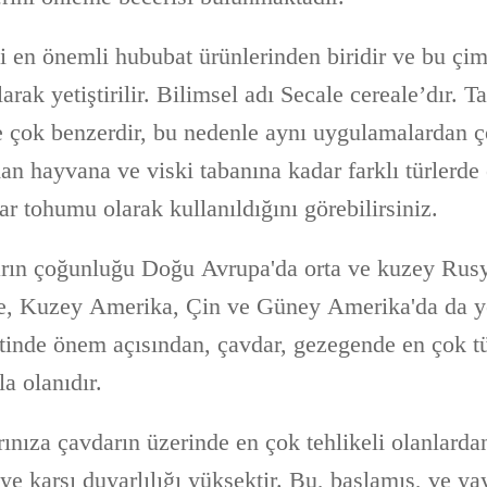
 en önemli hububat ürünlerinden biridir ve bu çim
rak yetiştirilir. Bilimsel adı Secale cereale’dır. T
e çok benzerdir, bu nedenle aynı uygulamalardan ç
n hayvana ve viski tabanına kadar farklı türlerd
r tohumu olarak kullanıldığını görebilirsiniz.
arın çoğunluğu Doğu Avrupa'da orta ve kuzey Rusy
e, Kuzey Amerika, Çin ve Güney Amerika'da da yet
etinde önem açısından, çavdar, gezegende en çok t
la olanıdır.
rınıza çavdarın üzerinde en çok tehlikeli olanlardan
e karşı duyarlılığı yüksektir. Bu, başlamış, ve ya