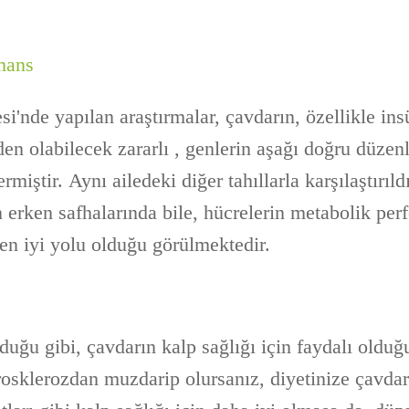
mans
i'nde yapılan araştırmalar, çavdarın, özellikle ins
den olabilecek zararlı , genlerin aşağı doğru düze
rmiştir. Aynı ailedeki diğer tahıllarla karşılaştırıl
n erken safhalarında bile, hücrelerin metabolik pe
en iyi yolu olduğu görülmektedir.
duğu gibi, çavdarın kalp sağlığı için faydalı olduğ
rosklerozdan muzdarip olursanız, diyetinize çavda