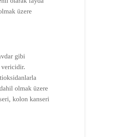
enli olarak fayda
 olmak üzere
avdar gibi
vericidir.
tioksidanlarla
 dahil olmak üzere
eri, kolon kanseri