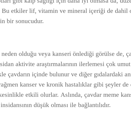
otları gibi kalp sağlığı için daha iyi olmasa da, düz
 Bu etkiler lif, vitamin ve mineral içeriği de dahil
rin bir sonucudur.
 neden olduğu veya kanseri önlediği görülse de, ç
ksidan aktivite araştırmalarının ilerlemesi çok umut 
kle çavdarın içinde bulunur ve diğer gıdalardaki an
ağmen kanser ve kronik hastalıklar gibi şeyler de
esinlikle etkili olurlar. Aslında, çavdar meme kans
 insidansının düşük olması ile bağlantılıdır.