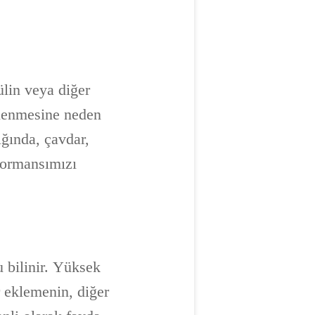
ülin veya diğer
nlenmesine neden
dığında, çavdar,
rformansımızı
u bilinir. Yüksek
r eklemenin, diğer