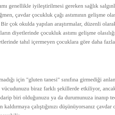
mı genellikle iyileştirilmesi gereken sağlık salgın
ağmen, çavdar çocukluk çağı astımının gelişme olas
. Bir çok okulda yapılan araştırmalar, düzenli olara
kların diyetlerinde çocukluk astımı gelişme olasılı
etlerinde tahıl içermeyen çocuklara göre daha fazl
adığı için "gluten tanesi" sınıfına girmediği anl
vücudunuzu biraz farklı şekillerde etkiliyor, anc
darip biri olduğunuzu ya da durumunuza inanıp teo
an kaldırmaya çalıştığınızı düşünüyorsanız çavdar 