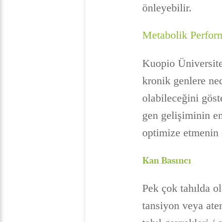
önleyebilir.
Metabolik Perfor
Kuopio Üniversites
kronik genlere ne
olabileceğini göste
gen gelişiminin e
optimize etmenin 
Kan Basıncı
Pek çok tahılda ol
tansiyon veya ate