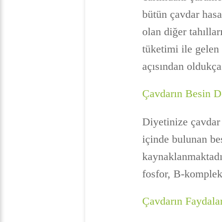
bütün çavdar hasat
olan diğer tahıllar
tüketimi ile gelen
açısından oldukça 
Çavdarın Besin D
Diyetinize çavdar
içinde bulunan bes
kaynaklanmaktadır
fosfor, B-kompleks 
Çavdarın Faydalar