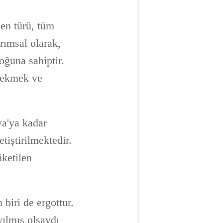
en türü, tüm
arımsal olarak,
oğuna sahiptir.
e ekmek ve
a'ya kadar
iştirilmektedir.
üketilen
 biri de ergottur.
yılmış olsaydı