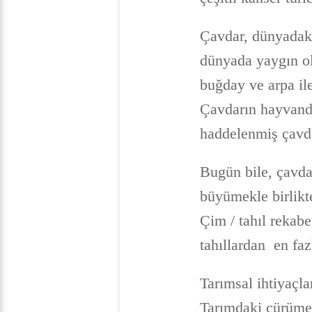
Çavdar, dünyadaki
dünyada yaygın ola
buğday ve arpa il
Çavdarın hayvanda
haddelenmiş çavda
Bugün bile, çavd
büyümekle birlikt
Çim / tahıl rekab
tahıllardan en faz
Tarımsal ihtiyaçla
Tarımdaki çürümey