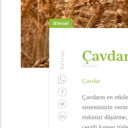
Bitkisel
Çavdar
PAYLAŞ
05.01.2017
Çavdar
Çavdarın en etkile
sisteminizin verim
riskinizi düşürme
çeşitli kanser tür