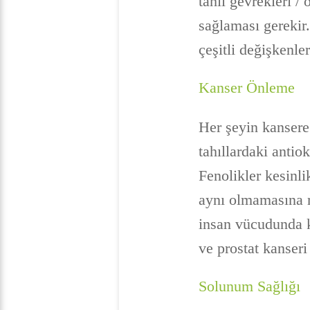
tahıl gevrekleri / 
sağlaması gerekir.
çeşitli değişkenle
Kanser Önleme
Her şeyin kansere
tahıllardaki antio
Fenolikler kesinli
aynı olmamasına r
insan vücudunda k
ve prostat kanseri
Solunum Sağlığı