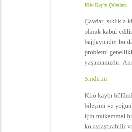
Kilo Kaybı Çabaları
Çavdar, sıklıkla k
olarak kabul edili
bağlayıcıdır, bu d
problemi genellikl
yaşamanızdır. Anc
Sindirim
Kilo kaybı bölümün
bileşimi ve yoğunl
için mükemmel bir 
kolaylaştırabilir 