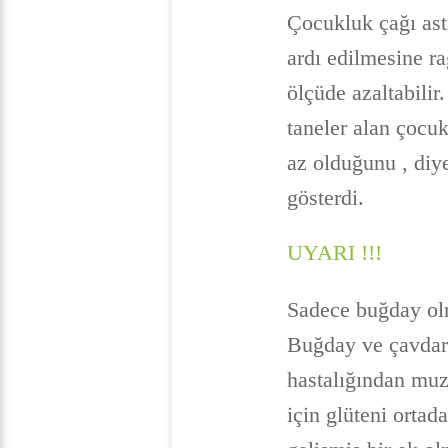
Çocukluk çağı astı
ardı edilmesine r
ölçüde azaltabilir
taneler alan çocu
az olduğunu , diy
gösterdi.
UYARI !!!
Sadece buğday olm
Buğday ve çavdar 
hastalığından muz
için glüteni ortad