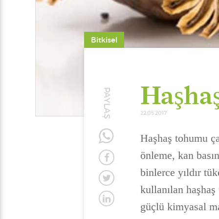
Bitkisel
Haşhaş
PAYLAŞ
22.05.2017
Haşhaş tohumu çayı
önleme, kan basın
binlerce yıldır tü
kullanılan haşhaş
güçlü kimyasal ma