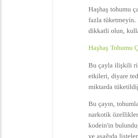
Haşhaş tohumu çay
fazla tüketmeyin.
dikkatli olun, kul
Haşhaş Tohumu Ça
Bu çayla ilişkili 
etkileri, diyare t
miktarda tüketildi
Bu çayın, tohumlar
narkotik özellikle
kodein'in bulunduğ
ve aşağıda listele