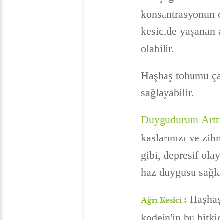
konsantrasyonun ç
kesicide yaşanan a
olabilir.
Haşhaş tohumu çayı
sağlayabilir.
Duygudurum Arttı
kaslarınızı ve zihn
gibi, depresif ola
haz duygusu sağla
:
Haşhaş 
Ağrı Kesici
kodein'in bu bitk