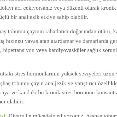
 dolayı acı çekiyorsanız veya düzenli olarak kronik
çlü bir analjezik etkiye sahip olabilir.
aş tohumu çayının rahatlatıcı doğasından ötürü, k
ış hızınızı yavaşlatan atardamar ve damarlarda ger
u, hipertansiyon veya kardiyovasküler sağlık sorunl
ttaki stres hormonlarının yüksek seviyeleri uzun v
aşhaş tohumu çayın analjezik ve yatıştırıcı özellikl
tmaya ve kandaki bu kronik stres hormonu konsantr
ı olabilir.
esi:
Diyare ile mücadele ediyorsanız, haşhaş tohu