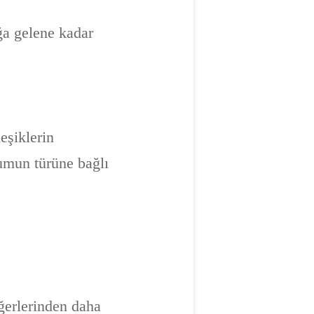
ğa gelene kadar
eşiklerin
humun türüne bağlı
iğerlerinden daha