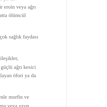
r eroin veya ağrı
hatta ölümcül
rçok sağlık faydası
leşikler,
 güçlü ağrı kesici
ğlayan öfori ya da
enle morfin ve
anma veya uzun