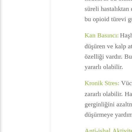
süreli hastalıktan
bu opioid türevi gü
Kan Basıncı:
Haşh
düşüren ve kalp at
özelliği vardır. B
yararlı olabilir.
Kronik Stres:
Vücu
zararlı olabilir. H
gerginliğini azal
düşürmeye yardımc
Anti-ishal Aktivit