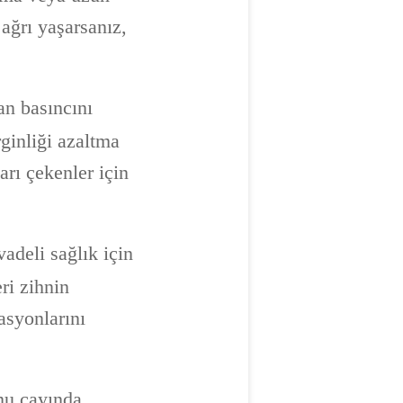
 ağrı yaşarsanız,
an basıncını
ginliği azaltma
arı çekenler için
adeli sağlık için
eri zihnin
asyonlarını
mu çayında