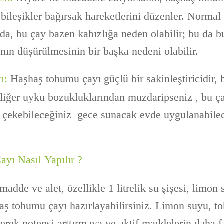
bileşikler bağırsak hareketlerini düzenler. Normal
rda, bu çay bazen kabızlığa neden olabilir; bu da b
ının düşürülmesinin bir başka nedeni olabilir.
ı:
Haşhaş tohumu çayı güçlü bir sakinleştiricidir, 
diğer uyku bozukluklarından muzdaripseniz , bu 
u çekebileceğiniz gece sunacak evde uygulanabilec
yı Nasıl Yapılır ?
madde ve alet, özellikle 1 litrelik su şişesi, limon
haş tohumu çayı hazırlayabilirsiniz. Limon suyu, t
irerek potensi arttırmaya ve aktif maddelerin daha 