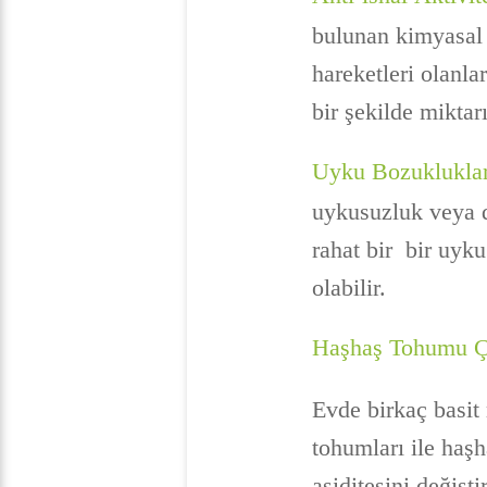
bulunan kimyasal 
hareketleri olanla
bir şekilde miktar
Uyku Bozukluklar
uykusuzluk veya 
rahat bir bir uyk
olabilir.
Haşhaş Tohumu Ça
Evde birkaç basit 
tohumları ile haş
asiditesini değişt