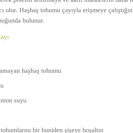
ı olur. Haşhaş tohumu çayıyla erişmeye çalıştığını
buğunda bulunur.
ayı
namayan haşhaş tohumu
su
limon suyu
tohumlarını bir huniden şişeye boşaltın