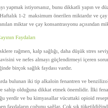
ı yapmak istiyorsanız, bunu dikkatli yapın ve düz
 Haftalık 1-2 maksimum önerilen miktardır ve çay
lanılan miktar ve çay konsantrasyonu açısından mik
yının Faydaları
risklere rağmen, kalp sağlığı, daha düşük stres seviy
edavisini ve nefes almayı güçlendirmeyi içeren sor
ğinde birçok sağlık faydası vardır.
da bulunan iki tip alkaloin fenantren ve benzilizo
re sahip olduğuna dikkat etmek önemlidir. İlki fena
u yerdir ve bu kimyasallar vücuttaki opioid resept
nen faydaların çoğunu sağlar. Çok sık tüketildiğin