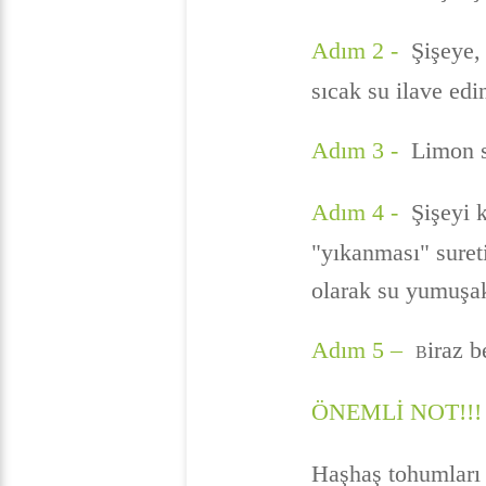
Adım 2 -
Şişeye, 
sıcak su ilave edi
Adım 3 -
Limon s
Adım 4 -
Şişeyi ka
"yıkanması" sureti
olarak su yumuşak
Adım 5 –
iraz b
B
ÖNEMLİ NOT!!!
Haşhaş tohumları i