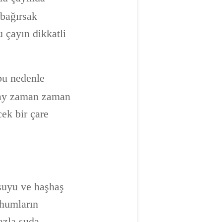
 bağırsak
u çayın dikkatli
bu nedenle
çay zaman zaman
ek bir çare
 suyu ve haşhaş
ohumların
fazla suda