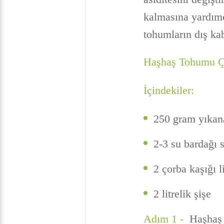
kalmasına yardımc
tohumların dış ka
Haşhaş Tohumu Ç
İçindekiler:
250 gram yıka
2-3 su bardağı 
2 çorba kaşığı 
2 litrelik şişe
Adım 1 -
Haşhaş 