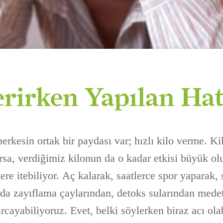
erirken Yapılan Hat
erkesin ortak bir paydası var; hızlı kilo verme. K
rsa, verdiğimiz kilonun da o kadar etkisi büyük olu
re itebiliyor. Aç kalarak, saatlerce spor yaparak,
da zayıflama çaylarından, detoks sularından med
rcayabiliyoruz. Evet, belki söylerken biraz acı olab