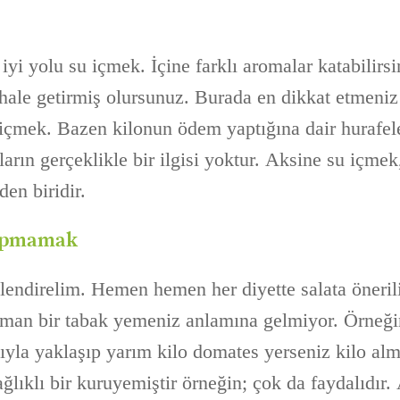
i yolu su içmek. İçine farklı aromalar katabilirsi
r hale getirmiş olursunuz. Burada en dikkat etmeni
 içmek. Bazen kilonun ödem yaptığına dair hurafel
ların gerçeklikle bir ilgisi yoktur. Aksine su içme
en biridir.
yapmamak
klendirelim. Hemen hemen her diyette salata öneril
aman bir tabak yemeniz anlamına gelmiyor. Örneğin
yla yaklaşıp yarım kilo domates yerseniz kilo al
ağlıklı bir kuruyemiştir örneğin; çok da faydalıdır.