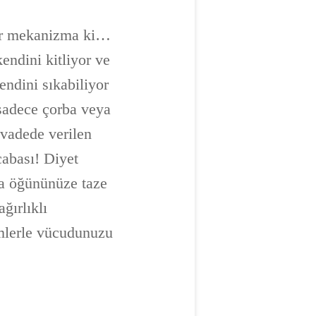
bir mekanizma ki…
kendini kitliyor ve
ndini sıkabiliyor
 sadece çorba veya
n vadede verilen
cabası! Diyet
ara öğününüze taze
ğırlıklı
şimlerle vücudunuzu