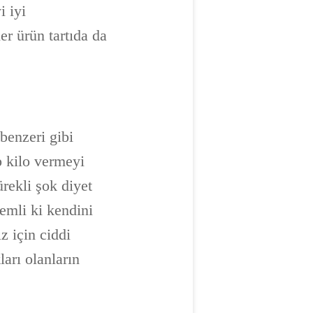
i iyi
er ürün tartıda da
benzeri gibi
p kilo vermeyi
ürekli şok diyet
mli ki kendini
z için ciddi
ları olanların