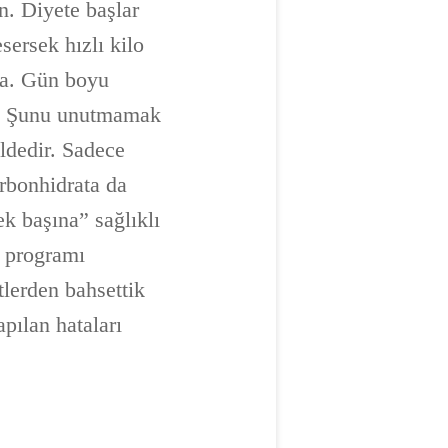
n. Diyete başlar
ersek hızlı kilo
da. Gün boyu
ız. Şunu unutmamak
oldedir. Sadece
rbonhidrata da
ek başına” sağlıklı
z programı
lerden bahsettik
pılan hataları