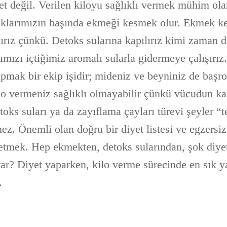
et değil. Verilen kiloyu sağlıklı vermek mühim ola
ıklarımızın başında ekmeği kesmek olur. Ekmek kes
ırız çünkü. Detoks sularına kapılırız kimi zaman 
ığımızı içtiğimiz aromalı sularla gidermeye çalışır
apmak bir ekip işidir; mideniz ve beyniniz de başr
o vermeniz sağlıklı olmayabilir çünkü vücudun ka
etoks suları ya da zayıflama çayları türevi şeyler “t
ez. Önemli olan doğru bir diyet listesi ve egzersi
 etmek. Hep ekmekten, detoks sularından, şok diyet
ar? Diyet yaparken, kilo verme sürecinde en sık ya
.