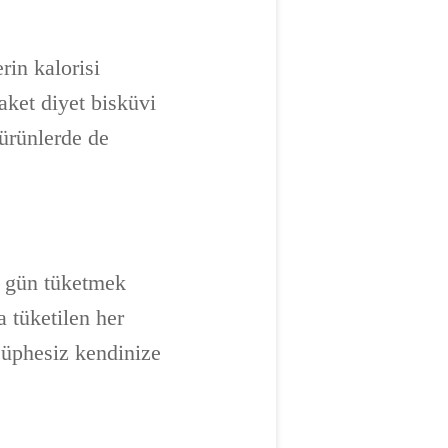
rin kalorisi
ket diyet bisküvi
 ürünlerde de
er gün tüketmek
 tüketilen her
 şüphesiz kendinize