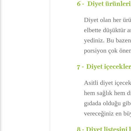
6 -
Diyet ürünler
Diyet olan her ürü
elbette düşüktür 
yediniz. Bu bazen 
porsiyon çok öneml
7 -
Diyet içecekle
Asitli diyet içece
hem sağlık hem di
gıdada olduğu gibi
vereceğiniz en bü
8 -
Diyet listesini