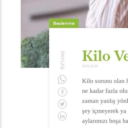
Beslenme
Kilo V
PAYLAŞ
28.10.2020
Kilo sorunu olan h
ne kadar fazla olu
zaman yanlış yönle
şey içmeyerek ya 
aylarımızı boşa ha