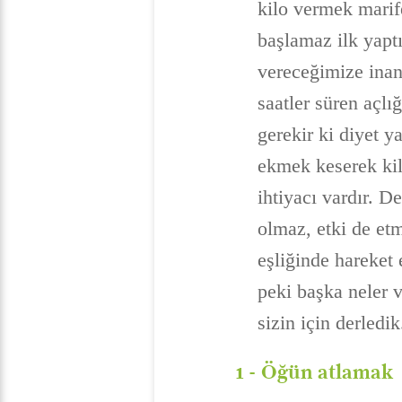
kilo vermek marif
başlamaz ilk yapt
vereceğimize inan
saatler süren açl
gerekir ki diyet y
ekmek keserek kil
ihtiyacı vardır. D
olmaz, etki de etm
eşliğinde hareket
peki başka neler v
sizin için derledik
1 -
Öğün atlamak