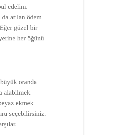
bul edelim.
 da atılan ödem
Eğer güzel bir
yerine her öğünü
i büyük oranda
a alabilmek.
 beyaz ekmek
ru seçebilirsiniz.
rşılar.