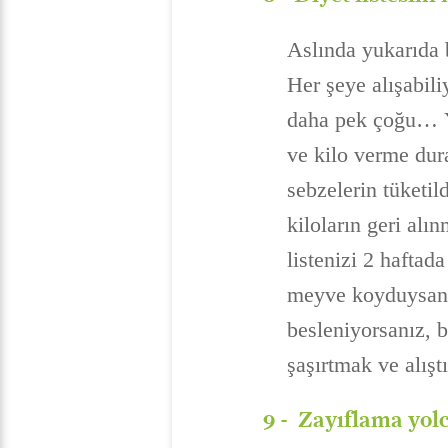
Aslında yukarıda
Her şeye alışabili
daha pek çoğu… Ye
ve kilo verme dur
sebzelerin tüketil
kiloların geri alı
listenizi 2 haftad
meyve koyduysanız
besleniyorsanız, b
şaşırtmak ve alışt
9 -
Zayıflama yo