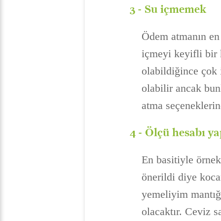
3 -
Su içmemek
Ödem atmanın en iy
içmeyi keyifli bi
olabildiğince çok
olabilir ancak bun
atma seçeneklerind
4 -
Ölçü hesabı 
En basitiyle örne
önerildi diye koc
yemeliyim mantığı
olacaktır. Ceviz s