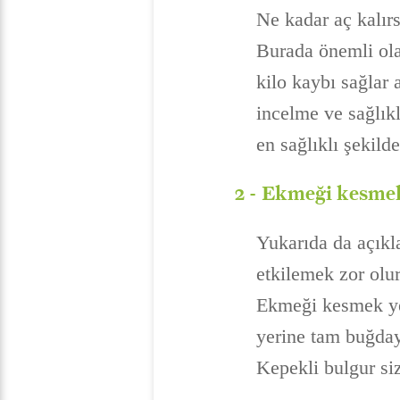
Ne kadar aç kalırs
Burada önemli ola
kilo kaybı sağlar
incelme ve sağlık
en sağlıklı şekild
2 -
Ekmeği kesme
Yukarıda da açıkl
etkilemek zor olu
Ekmeği kesmek yer
yerine tam buğday 
Kepekli bulgur siz