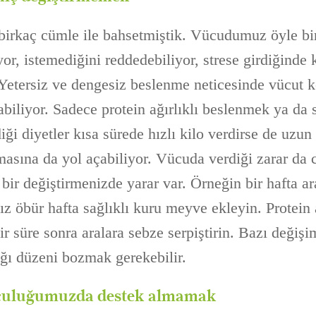
 birkaç cümle ile bahsetmiştik. Vücudumuz öyle 
yor, istemediğini reddedebiliyor, strese girdiğinde 
tersiz ve dengesiz beslenme neticesinde vücut ke
abiliyor. Sadece protein ağırlıklı beslenmek ya da
diği diyetler kısa sürede hızlı kilo verdirse de uzu
nmasına da yol açabiliyor. Vücuda verdiği zarar da 
a bir değiştirmenizde yarar var. Örneğin bir hafta 
 öbür hafta sağlıklı kuru meyve ekleyin. Protein a
ir süre sonra aralara sebze serpiştirin. Bazı deği
ığı düzeni bozmak gerekebilir.
lculuğumuzda destek almamak