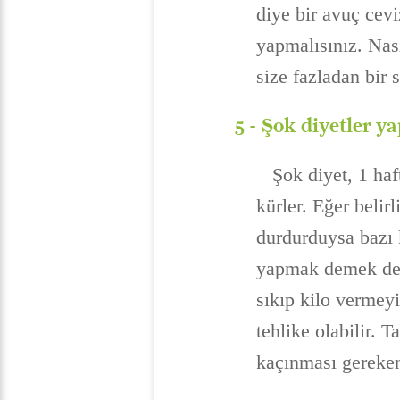
diye bir avuç cevi
yapmalısınız. Nası
size fazladan bir 
5 -
Şok diyetler 
Şok diyet, 1 haftada
kürler. Eğer belir
durdurduysa bazı k
yapmak demek değ
sıkıp kilo vermeyi
tehlike olabilir. T
kaçınması gereken 