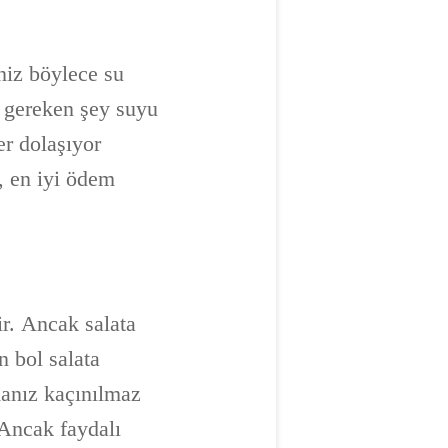
niz böylece su
z gereken şey suyu
er dolaşıyor
k, en iyi ödem
ir. Ancak salata
 bol salata
manız kaçınılmaz
 Ancak faydalı