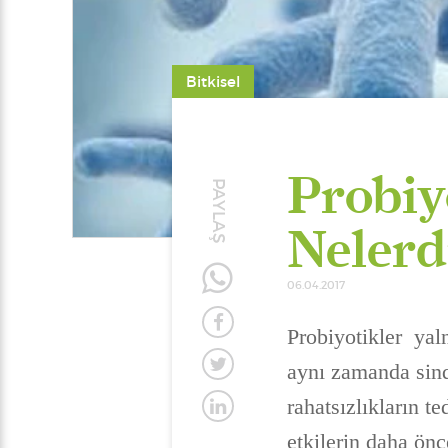
Bitkisel
Probiy
PAYLAŞ
Nelerd
06.04.2017
Probiyotikler yaln
aynı zamanda sindi
rahatsızlıkların t
etkilerin daha ön