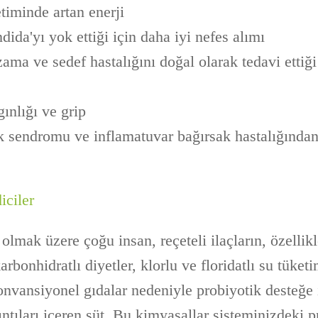
etiminde artan enerji
ndida'yı yok ettiği için daha iyi nefes alımı
zama ve sedef hastalığını doğal olarak tedavi ettiği
gınlığı ve grip
ak sendromu ve inflamatuvar bağırsak hastalığında
iciler
olmak üzere çoğu insan, reçeteli ilaçların, özellikl
arbonhidratlı diyetler, klorlu ve floridatlı su tüket
onvansiyonel gıdalar nedeniyle probiyotik desteğe 
ıntıları içeren süt. Bu kimyasallar sisteminizdeki p