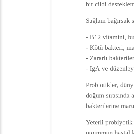
bir cildi destekle
Sağlam bağırsak 
- B12 vitamini, b
- Kötü bakteri, m
- Zararlı bakteril
- IgA ve düzenley
Probiotikler, düny
doğum sırasında 
bakterilerine maru
Yeterli probiyotik
otoimmün hastalık 