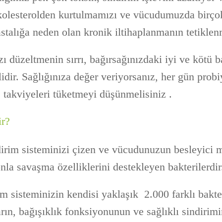
kolesterolden kurtulmamızı ve vücudumuzda birço
astalığa neden olan kronik iltihaplanmanın tetiklenm
zı düzeltmenin sırrı, bağırsağınızdaki iyi ve kötü ba
idir. Sağlığınıza değer veriyorsanız, her gün probi
 takviyeleri tüketmeyi düşünmelisiniz .
ir?
ndirim sisteminizi çizen ve vücudunuzun besleyici 
la savaşma özelliklerini destekleyen bakterilerdir
im sisteminizin kendisi yaklaşık 2.000 farklı bakter
rın, bağışıklık fonksiyonunun ve sağlıklı sindirimi