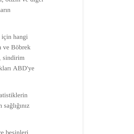
ların
 için hangi
m ve Böbrek
, sindirim
lıkları ABD'ye
atistiklerin
m sağlığınız
e besinleri