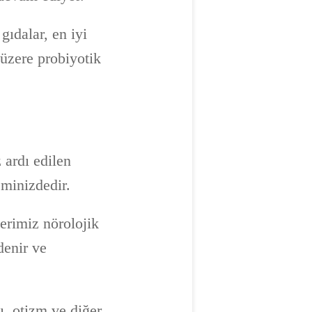
gıdalar, en iyi
 üzere probiyotik
 ardı edilen
eminizdedir.
lerimiz nörolojik
denir ve
ı, otizm ve diğer