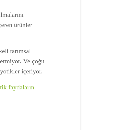
ulmalarını
çeren ürünler
keli tarımsal
çermiyor. Ve çoğu
yotikler içeriyor.
tik faydaların