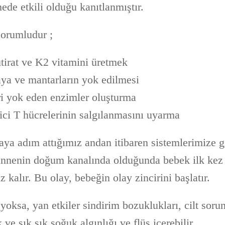
mede etkili olduğu kanıtlanmıştır.
sorumludur ;
utirat ve K2 vitamini üretmek
aya ve mantarların yok edilmesi
eri yok eden enzimler oluşturma
ici T hücrelerinin salgılanmasını uyarma
aya adım attığımız andan itibaren sistemlerimize g
annenin doğum kanalında olduğunda bebek ilk kez
z kalır. Bu olay, bebeğin olay zincirini başlatır.
 yoksa, yan etkiler sindirim bozuklukları, cilt sorun
ve sık sık soğuk algınlığı ve flüs içerebilir.