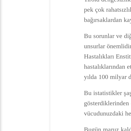
pek çok rahatsızlık
bağırsaklardan ka
Bu sorunlar ve diğ
unsurlar önemlidi
Hastalıkları Enst
hastalıklarından e
yılda 100 milyar d
Bu istatistikler şa
gösterdiklerinden 
vücudunuzdaki her 
Bugün maruz kaldığ