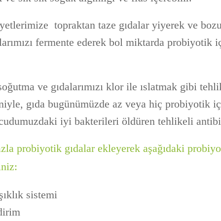
iyetlerimize topraktan taze gıdalar yiyerek ve boz
larımızı fermente ederek bol miktarda probiyotik i
soğutma ve gıdalarımızı klor ile ıslatmak gibi tehli
iyle, gıda bugünümüzde az veya hiç probiyotik i
cudumuzdaki iyi bakterileri öldüren tehlikeli antibi
zla probiyotik gıdalar ekleyerek aşağıdaki probiyo
niz:
şıklık sistemi
ndirim