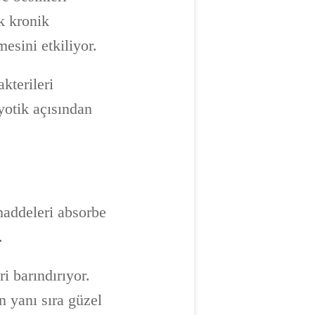
k kronik
esini etkiliyor.
kterileri
yotik açısından
maddeleri absorbe
.
i barındırıyor.
n yanı sıra güzel