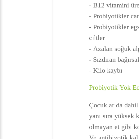
- B12 vitamini ür
- Probiyotikler ca
- Probiyotikler eg
ciltler
- Azalan soğuk al
- Sızdıran bağırs
- Kilo kaybı
Probiyotik Yok Ed
Çocuklar da dahil 
yanı sıra yüksek k
olmayan et gibi k
Ve antibiyotik kal