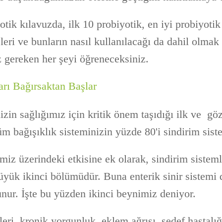
ik kılavuzda, ilk 10 probiyotik, en iyi probiyotik 
leri ve bunların nasıl kullanılacağı da dahil olmak
 gereken her şeyi öğreneceksiniz.
arı Bağırsaktan Başlar
zin sağlığımız için kritik önem taşıdığı ilk ve göz
m bağışıklık sisteminizin yüzde 80'i sindirim sist
miz üzerindeki etkisine ek olarak, sindirim sistem
üyük ikinci bölümüdür. Buna enterik sinir sistemi 
unur. İşte bu yüzden ikinci beynimiz deniyor.
leri, kronik yorgunluk, eklem ağrısı, sedef hastalığ