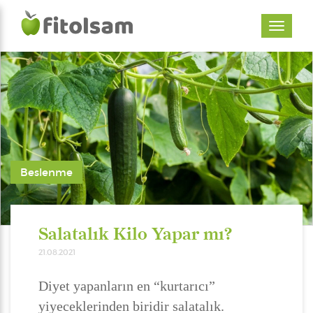
Beslenme
Salatalık Kilo Yapar mı?
21.08.2021
Diyet yapanların en “kurtarıcı”
yiyeceklerinden biridir salatalık.