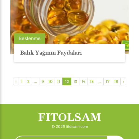
Beslenme
Balık Yağının Faydaları
‹
1
2
...
9
10
11
12
13
14
15
...
17
18
›
FITOLSAM
© 2026 fitolsam.com