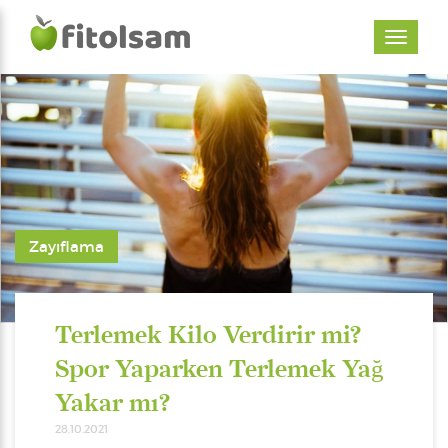
Zayıflama
Terlemek Kilo Verdirir mi?
Spor Yaparken Terlemek Yağ
Yakar mı?
28.10.2021