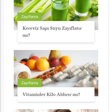
Zayıflama
Kereviz Sapı Suyu Zayıflatır
mı?
Zayıflama
Vitaminler Kilo Aldırır mı?