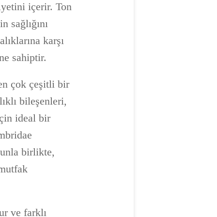
etini içerir. Ton
in sağlığını
alıklarına karşı
e sahiptir.
n çok çeşitli bir
ıklı bileşenleri,
çin ideal bir
ombridae
nla birlikte,
 mutfak
r ve farklı