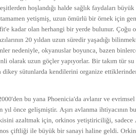
 çeşitlerden hoşlandığı halde sağlık faydaları büyük
 tamamen yetişmiş, uzun ömürlü bir örnek için gene
it'e kadar olan herhangi bir yerde bulunur. Çoğu o
azılarının 20 yıldan uzun süredir yaşadığı bilinmek
ler nedeniyle, okyanuslar boyunca, bazen binlerc
li olarak uzun göçler yapıyorlar. Bir takım tür su
dikey sütunlarda kendilerini organize ettiklerinde
2000'den bu yana Phoenicia'da avlanır ve evrimsel 
 yıl önce gelişmiştir. Aşırı avlanma ihtiyacının bu
isini azaltmak için, orkinos yetiştiriciliği, sadec
nos çiftliği ile büyük bir sanayi haline geldi. Orkin