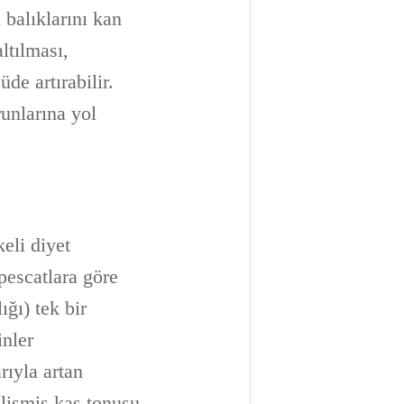
 balıklarını kan
ltılması,
de artırabilir.
runlarına yol
eli diyet
pescatlara göre
ığı) tek bir
inler
rıyla artan
elişmiş kas tonusu