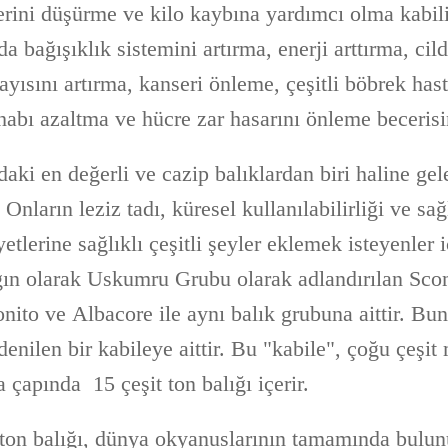
erini düşürme ve kilo kaybına yardımcı olma kabiliy
a bağışıklık sistemini artırma, enerji arttırma, cild
yısını artırma, kanseri önleme, çeşitli böbrek hast
habı azaltma ve hücre zar hasarını önleme becerisin
daki en değerli ve cazip balıklardan biri haline gele
 Onların leziz tadı, küresel kullanılabilirliği ve sağl
etlerine sağlıklı çeşitli şeyler eklemek isteyenler i
gın olarak Uskumru Grubu olarak adlandırılan Sc
nito ve Albacore ile aynı balık grubuna aittir. Bunu
enilen bir kabileye aittir. Bu "kabile", çoğu çeşit
çapında 15 çeşit ton balığı içerir.
 ton balığı, dünya okyanuslarının tamamında bulunu