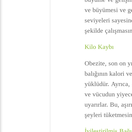
ve büyümesi ve gen
seviyeleri sayesin
şekilde çalışmasın
Kilo Kaybı
Obezite, son on yı
balığının kalori v
yüklüdür. Ayrıca, 
ve vücudun yiyece
uyarırlar. Bu, aşı
şeyleri tüketmesin
İyileştirilmiş Bağ