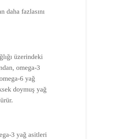
an daha fazlasını
ğlığı üzerindeki
sından, omega-3
i omega-6 yağ
yüksek doymuş yağ
ürür.
ga-3 yağ asitleri