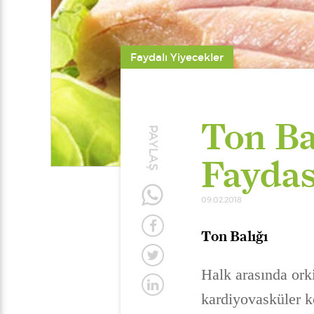
Faydalı Yiyecekler
Ton Bal
PAYLAŞ
Faydas
09.02.2018
Ton Balığı
Halk arasında orki
kardiyovasküler k