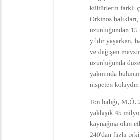
kültürlerin farklı
Orkinos balıkları,
uzunluğundan 15 f
yıldır yaşarken, b
ve değişen mevsim
uzunluğunda düzen
yakınında bulunan 
nispeten kolaydır.
Ton balığı, M.Ö. 
yaklaşık 45 milyon
kaynağına olan etk
240'dan fazla orki