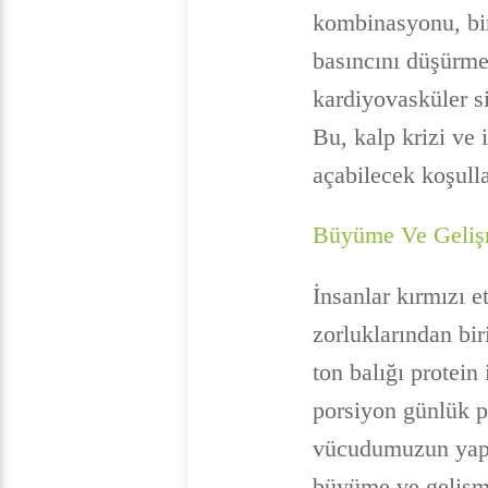
kombinasyonu, bir 
basıncını düşürmek
kardiyovasküler si
Bu, kalp krizi ve 
açabilecek koşull
Büyüme Ve Geli
İnsanlar kırmızı e
zorluklarından bir
ton balığı protein
porsiyon günlük pr
vücudumuzun yapı 
büyüme ve gelişme