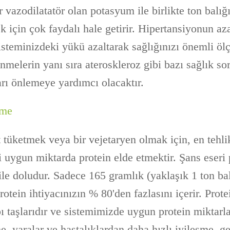
vazodilatatör olan potasyum ile birlikte ton balığı
 için çok faydalı hale getirir. Hipertansiyonun aza
steminizdeki yükü azaltarak sağlığınızı önemli ölçü
inmelerin yanı sıra ateroskleroz gibi bazı sağlık so
arı önlemeye yardımcı olacaktır.
şme
t tüketmek veya bir vejetaryen olmak için, en tehlik
i uygun miktarda protein elde etmektir. Şans eseri 
 ile doludur. Sadece 165 gramlık (yaklaşık 1 ton bal
otein ihtiyacınızın % 80'den fazlasını içerir. Prote
taşlarıdır ve sistemimizde uygun protein miktarla
, yaralar ve hastalıklardan daha hızlı iyileşme, g