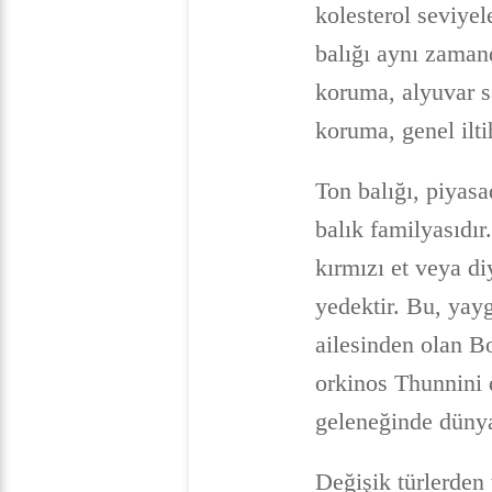
kolesterol seviyel
balığı aynı zamand
koruma, alyuvar sa
koruma, genel ilti
Ton balığı, piyasa
balık familyasıdır.
kırmızı et veya diy
yedektir. Bu, yay
ailesinden olan Bo
orkinos Thunnini d
geleneğinde dünya 
Değişik türlerden