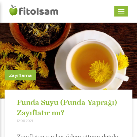
Zayıflama
Funda Suyu (Funda Yaprağı)
Zayıflatır mı?
12.08.2021
Zayıflatan çaylar, ödem attıran detoks