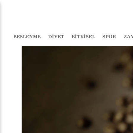
BESLENME
DİYET
BİTKİSEL
SPOR
ZA