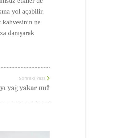
umsuz etkiler de
ına yol açabilir.
k kahvesinin ne
uza danışarak
Sonraki Yazı
yı yağ yakar mı?