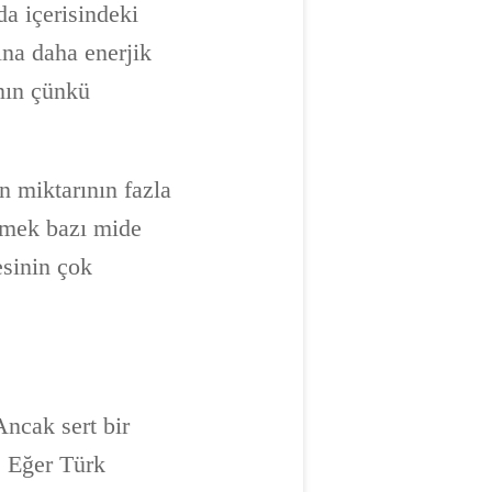
a içerisindeki
ına daha enerjik
nın çünkü
n miktarının fazla
etmek bazı mide
esinin çok
Ancak sert bir
. Eğer Türk