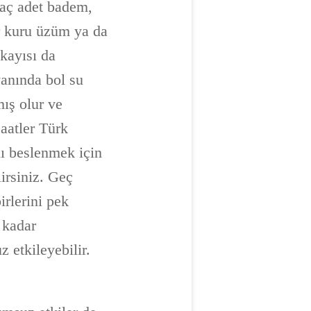
kaç adet badem,
ar kuru üzüm ya da
 kayısı da
yanında bol su
ış olur ve
saatler Türk
ı beslenmek için
irsiniz. Geç
rlerini pek
 kadar
 etkileyebilir.