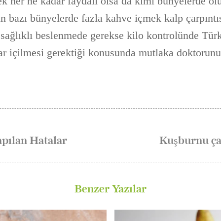
k her ne kadar faydalı olsa da kimi bünyelerde ol
in bazı bünyelerde fazla kahve içmek kalp çarpıntıs
sağlıklı beslenmede gerekse kilo kontrolünde Tür
dar içilmesi gerektiği konusunda mutlaka doktorun
apılan Hatalar
Kuşburnu ça
Benzer Yazılar