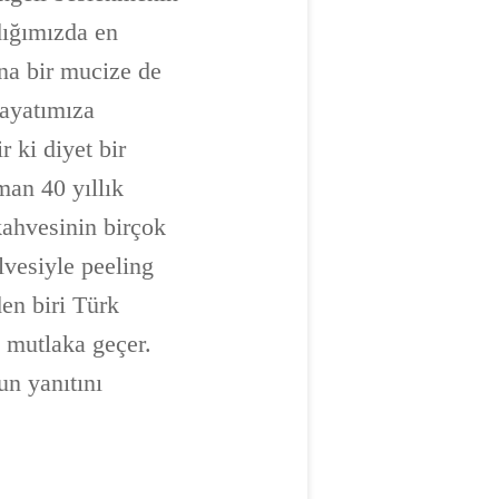
dığımızda en
na bir mucize de
hayatımıza
 ki diyet bir
an 40 yıllık
kahvesinin birçok
lvesiyle peeling
en biri Türk
ı mutlaka geçer.
un yanıtını