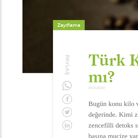
Zayıflama
Türk K
PAYLAŞ
mı?
05.11.2020
Bugün konu kilo v
değerinde. Kimi 
zencefilli detoks 
başına mucize yar