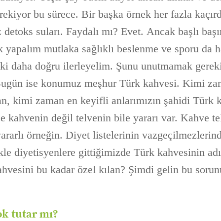
rekiyor bu sürece. Bir başka örnek her fazla kaçır
 detoks suları. Faydalı mı? Evet. Ancak başlı başı
k yapalım mutlaka sağlıklı beslenme ve sporu da 
ki daha doğru ilerleyelim. Şunu unutmamak gerekir
 Bugün ise konumuz meşhur Türk kahvesi. Kimi zam
lan, kimi zaman en keyifli anlarımızın şahidi Türk 
e kahvenin değil telvenin bile yararı var. Kahve te
rarlı örneğin. Diyet listelerinin vazgeçilmezlerind
kle diyetisyenlere gittiğimizde Türk kahvesinin ad
ahvesini bu kadar özel kılan? Şimdi gelin bu sorun
k tutar mı?