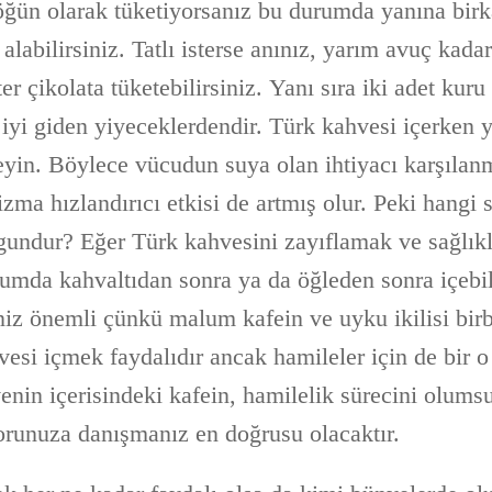
 öğün olarak tüketiyorsanız bu durumda yanına bir
 alabilirsiniz. Tatlı isterse anınız, yarım avuç kad
er çikolata tüketebilirsiniz. Yanı sıra iki adet kuru
iyi giden yiyeceklerdendir. Türk kahvesi içerken 
yin. Böylece vücudun suya olan ihtiyacı karşılanm
ma hızlandırıcı etkisi de artmış olur. Peki hangi 
undur? Eğer Türk kahvesini zayıflamak ve sağlıkl
rumda kahvaltıdan sonra ya da öğleden sonra içebil
iz önemli çünkü malum kafein ve uyku ikilisi birbi
esi içmek faydalıdır ancak hamileler için de bir o
enin içerisindeki kafein, hamilelik sürecini olumsuz
runuza danışmanız en doğrusu olacaktır.