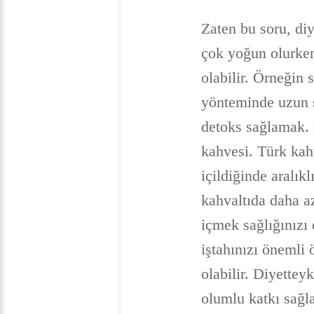
Zaten bu soru, di
çok yoğun olurken
olabilir. Örneğin 
yönteminde uzun s
detoks sağlamak. 
kahvesi. Türk kahv
içildiğinde aralık
kahvaltıda daha a
içmek sağlığınızı
iştahınızı önemli 
olabilir. Diyette
olumlu katkı sağl