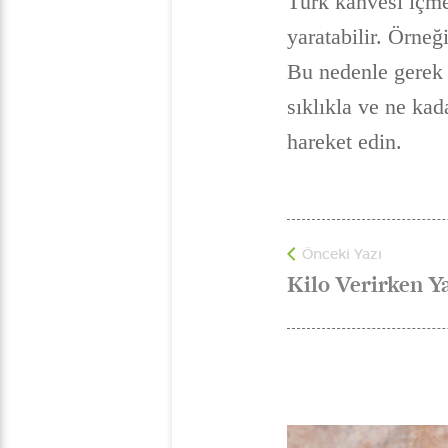
Türk kahvesi içme
yaratabilir. Örneğ
Bu nedenle gerek 
sıklıkla ve ne ka
hareket edin.
Önceki Yazı
Kilo Verirken Y