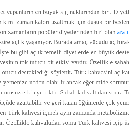
yet yapanların en büyük sığınaklarından biri. Diye
 kimi zaman kalori azaltmak için düşük bir besle
son zamanların popüler diyetlerinden biri olan
aral
üre açlık yaşanıyor. Burada amaç vücudu aç bırak
İşte bu gibi açlık temelli diyetlerde en büyük des
esinin tok tutucu bir etkisi vardır. Özellikle saba
lı orucu desteklediği söylenir. Türk kahvesini aç k
z yemenize neden olabilir ancak eğer mide sorunu
 olumsuz etkileyecektir. Sabah kahvaltıdan sonra 
ölçüde azaltabilir ve geri kalan öğünlerde çok yem
yken Türk kahvesi içmek aynı zamanda metabolizma
ar. Özellikle kahvaltıdan sonra Türk kahvesi içip 