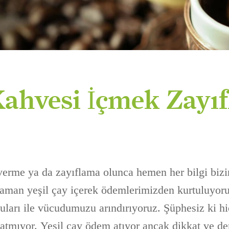
ahvesi İçmek Zayıf
erme ya da zayıflama olunca hemen her bilgi bizim
zaman yeşil çay içerek ödemlerimizden kurtuluyor
suları ile vücudumuzu arındırıyoruz. Şüphesiz ki hi
atmıyor. Yeşil çay ödem atıyor ancak dikkat ve d