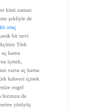
tler kimi zaman
nme şekliyle de
ıklı oruç
arak bir nevi
tekçimiz Türk
h aç karna
arna içmek,
nuz varsa aç karna
Türk kahvesi içmek
enize engel
 hızınıza da
üzerine yürüyüş