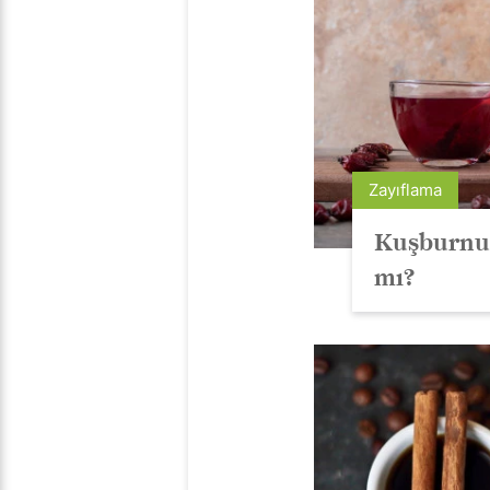
Zayıflama
Kuşburnu 
mı?