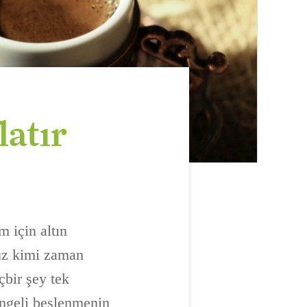
latır
 için altın
uz kimi zaman
çbir şey tek
engeli beslenmenin