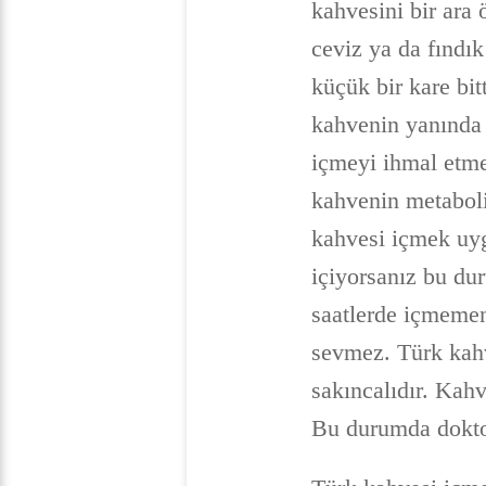
kahvesini bir ara
ceviz ya da fındık
küçük bir kare bitt
kahvenin yanında 
içmeyi ihmal etme
kahvenin metaboliz
kahvesi içmek uyg
içiyorsanız bu du
saatlerde içmemen
sevmez. Türk kahv
sakıncalıdır. Kahv
Bu durumda dokto